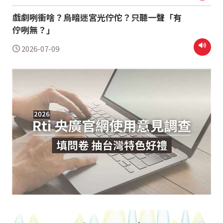
戲劇咧衝啥？烏暗迷宮光佇佗？只聽一聲「有
佇咧無？」
2026-07-09