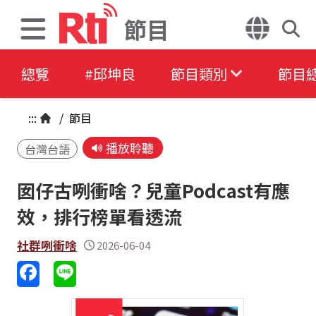
節目
總覽
#邱坤良
節目類別
節目
:::
/
節目
播放聆聽
台灣台語
囡仔古咧衝啥？兒童Podcast有應
效，排行榜單看透流
社群咧衝啥
2026-06-04