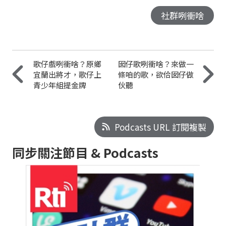
社群咧衝啥
歌仔戲咧衝啥？原鄉
囡仔歌咧衝啥？來做一
宜蘭出將才，歌仔上
條咱的歌，欲佮囡仔做
青少年組提金牌
伙聽
Podcasts URL 訂閱複製
同步關注節目 & Podcasts