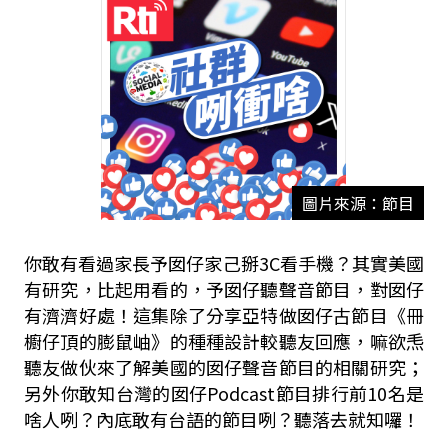
圖片來源：節目
你敢有看過家長予囡仔家己掰3C看手機？其實美國
有研究，比起用看的，予囡仔聽聲音節目，對囡仔
有濟濟好處！這集除了分享亞特做囡仔古節目《冊
櫥仔頂的膨鼠岫》的種種設計較聽友回應，嘛欲𤆬
聽友做伙來了解美國的囡仔聲音節目的相關研究；
另外你敢知台灣的囡仔Podcast節目排行前10名是
啥人咧？內底敢有台語的節目咧？聽落去就知囉！