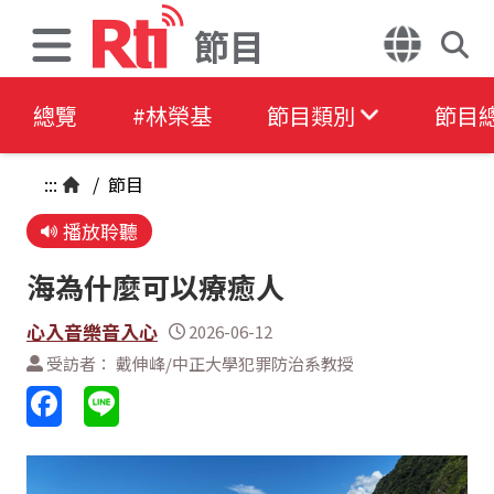
節目
總覽
#林榮基
節目類別
節目
:::
/
節目
播放聆聽
海為什麼可以療癒人
心入音樂音入心
2026-06-12
受訪者： 戴伸峰/中正大學犯罪防治系教授