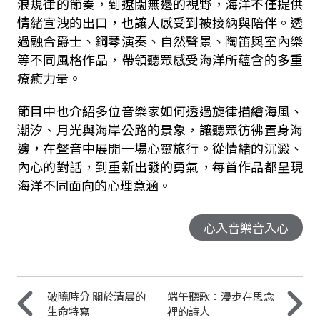
浪規律的節奏，到遼闊無邊的視野，海洋不僅提供
情緒宣洩的出口，也讓人感受到被接納與陪伴。透
過融合爵士、鋼琴演奏、自然聲景、陶笛與室內樂
等不同風格作品，帶領聽眾感受海洋所蘊含的多重
療癒力量。
節目中也介紹多位音樂家如何透過旋律描繪海風、
潮汐、月光與海岸公路的景象，讓聽眾彷彿置身海
邊，在聲音中展開一場心靈旅行。從情緒的沉澱、
內心的對話，到重新出發的勇氣，每首作品都呈現
海洋不同面向的心理意涵。
心入音樂音入心
破曉時分 關於清晨的
端午聽歌：漫步在思念
生命特寫
裡的詩人