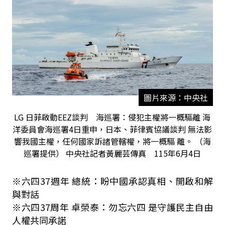
圖片來源：中央社
LG 日菲啟動EEZ談判 海巡署：侵犯主權將一概驅離 海
洋委員會海巡署4日重申，日本、菲律賓協議談判 無法影
響我國主權，任何國家訴諸管轄權，將一概驅 離。 （海
巡署提供） 中央社記者黃麗芸傳真 115年6月4日
※六四37週年 總統：盼中國承認真相、開啟和解
與對話
※六四37周年 卓榮泰：勿忘六四 是守護民主自由
人權共同承諾