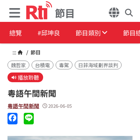
節目
總覽
#邱坤良
節目類別
節目
:::
/
節目
魏哲家
台積電
毒駕
日菲海域劃界談判
播放聆聽
粵語午間新聞
粵語午間新聞
2026-06-05