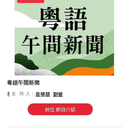
粵語午間新聞
主 持 人：
袁學慧
劉螢
前往 節目介紹