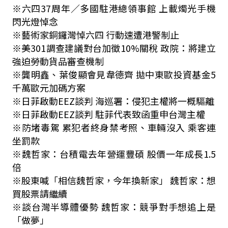
※六四37周年／多國駐港總領事館 上載燭光手機
閃光燈悼念
※藝術家銅鑼灣悼六四 行動速遭港警制止
※美301調查建議對台加徵10%關稅 政院：將建立
強迫勞動貨品審查機制
※龔明鑫、葉俊顯會見韋德齊 拋中東歐投資基金5
千萬歐元加碼方案
※日菲啟動EEZ談判 海巡署：侵犯主權將一概驅離
※日菲啟動EEZ談判 駐菲代表致函重申台灣主權
※防堵毒駕 累犯者終身禁考照、車輛沒入 乘客連
坐罰款
※魏哲家：台積電去年營運豐碩 股價一年成長1.5
倍
※股東喊「相信魏哲家，今年換新家」 魏哲家：想
買股票請繼續
※談台灣半導體優勢 魏哲家：競爭對手想追上是
「做夢」