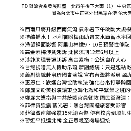
TD 對流雲系發展旺盛 北市午後下大雨（1） 中央
圖為台北市中正區外出民眾在滂 沱大雨
※西南風將升級西南氣流 氣象署下午啟動大規
※持續補水！ 水利署盼梅雨助曾文水庫蓄水率回
※滯留鋒面影響 阿里山林鐵9、10日預警性停駛
※高金素梅涉貪起訴 北檢求刑12年6月以上
※涉詐助理費遭起訴 高金素梅：公道自在人心
※台灣捐贈無人機助帛琉 蕭副總統：只是起點 
※蕭副總統赴帛琉國會演說 宣布台灣將派員協
※惠恕仁：歡迎台灣協助執法 強化台帛打擊跨
※鄭麗文盼美扮演讓東亞轉化為和平繁榮之鏈的
※鄭麗文遭指與中共統戰官員餐敘 國民黨澄清
※菲律賓強震 觀光署：無台灣團體旅客受影響
※菲律賓南部強震15死逾百傷 傳有校舍倒塌
※習近平抵達北韓 金正恩親至機場迎接