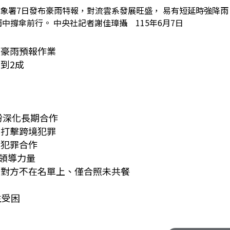
氣象署7日發布豪雨特報，對流雲系發展旺盛， 易有短延時強降雨
中撐傘前行。 中央社記者謝佳璋攝 115年6月7日
模豪雨預報作業
到2成
盼深化長期合作
助打擊跨境犯罪
國犯罪合作
領導力量
：對方不在名單上、僅合照未共餐
師生受困