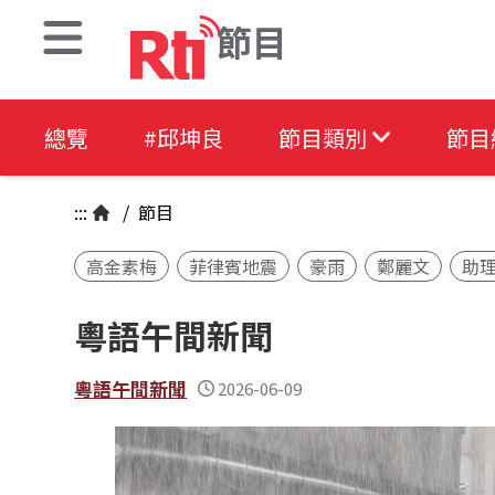
節目
總覽
#邱坤良
節目類別
節目
:::
/
節目
高金素梅
菲律賓地震
豪雨
鄭麗文
助
粵語午間新聞
粵語午間新聞
2026-06-09