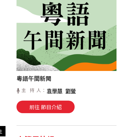
粵語午間新聞
主 持 人：
袁學慧
劉螢
前往 節目介紹
社