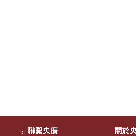
聯繫央廣
關於
:::