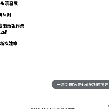
邦永續發展
境反對
豪雨預報作業
到
2
成
提新機建案
一週新聞摘要+國際新聞摘要