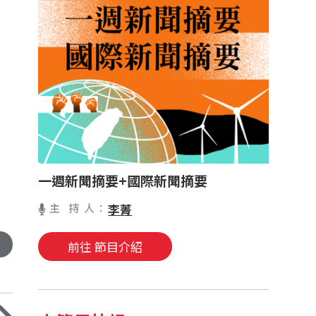
一週新聞摘要+國際新聞摘要
主 持 人：
李菁
前往 節目介紹