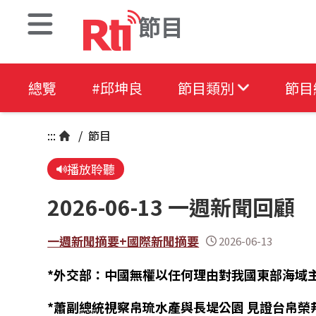
節目
總覽
#邱坤良
節目類別
節目
:::
/
節目
播放聆聽
2026-06-13 一週新聞回顧
一週新聞摘要+國際新聞摘要
2026-06-13
*
外交部：中國無權以任何理由對我國東部海域
*
蕭副總統視察帛琉水產與長堤公園 見證台帛榮