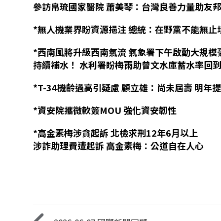
參訪帛琉國家醫院 蕭美琴：台灣良善力量助友
*
無人機業界盼資源挹注 總統：在野黨不能無止
*
西南風將升級西南氣流 氣象署下午啟動大規模
持續補水！ 水利署盼梅雨助曾文水庫蓄水率回
*T-34
機齡過高引疑慮 顧立雄：尚未屆壽 明年
*
資安院攜微軟簽
MOU
強化資安韌性
*
高金素梅涉貪起訴 北檢求刑
12
年
6
月以上
涉詐助理費遭起訴 高金素梅：公道自在人心