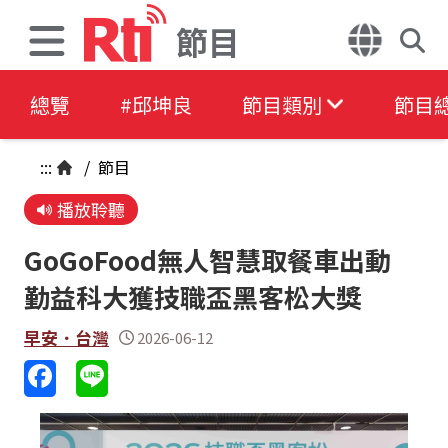
節目
總覽
#邱坤良
節目類別
節目
:::
/
節目
播放聆聽
GoGoFood無人智慧取餐車出動
勤益科大獲技職盃黑客松大獎
早安．台灣
2026-06-12