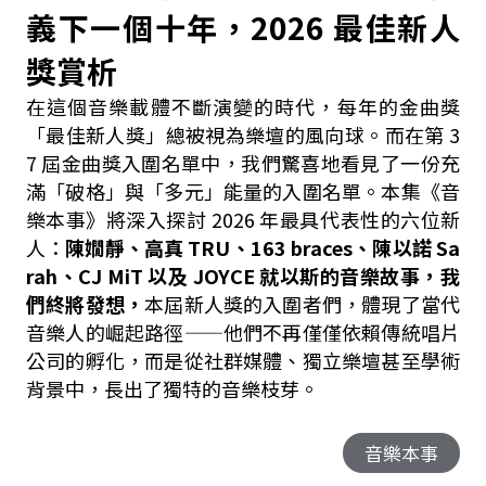
義下一個十年，2026 最佳新人
獎賞析
在這個音樂載體不斷演變的時代，每年的金曲獎
「最佳新人獎」總被視為樂壇的風向球。而在第 3
7 屆金曲獎入圍名單中，我們驚喜地看見了一份充
滿「破格」與「多元」能量的入圍名單。本集《音
樂本事》將深入探討 2026 年最具代表性的六位新
人：
陳嫺靜、高真 TRU、163 braces、陳以諾 Sa
rah、CJ MiT 以及 JOYCE 就以斯的音樂故事，我
們終將發想，
本屆新人獎的入圍者們，體現了當代
音樂人的崛起路徑——他們不再僅僅依賴傳統唱片
公司的孵化，而是從社群媒體、獨立樂壇甚至學術
背景中，長出了獨特的音樂枝芽。
音樂本事