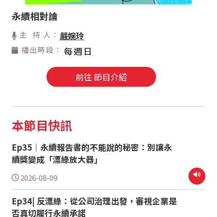
永續相對論
主 持 人：
嚴婉玲
播出時段：
每週日
前往 節目介紹
本節目快訊
Ep35｜永續報告書的不能說的秘密：別讓永
續獎變成「漂綠放大器」
2026-08-09
Ep34| 反漂綠：從公司治理出發，審視企業是
否真切履行永續承諾