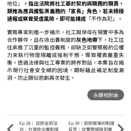
地位」
，指出法院將社工基於契約與職務的職責，
類推為應具備監測義務的「家長」角色，若未積極
通報或察覺受虐風險，即可能構成
「不作為犯」。
實務專家則進一步揭示，社工與保母在現實中多為
合作夥伴，且在收出養制度的
灰色地帶
下，社工往
往承擔了沉重的監控義務，卻缺乏如警察般的公權
力來執行物理隔離或強制干預，導致權責嚴重失
衡。透過法律與社工專業的跨界對話，本集旨在揭
示現行社會安全網的困境，期盼藉此補足制度漏
洞，防止類似悲劇再次發生。
永續相對論
Ep 28｜ 從民俗到法
Ep 30｜剴剴案後的制度
治：台灣收出養制度
反思：從實務縫隙到專