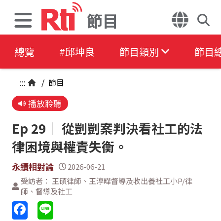
節目
總覽
#邱坤良
節目類別
節目
:::
/
節目
播放聆聽
Ep 29｜ 從剴剴案判決看社工的法
律困境與權責失衡。
永續相對論
2026-06-21
受訪者： 王碩律師、王淳曄督導及收出養社工小P/律
師、督導及社工