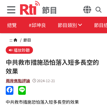
節目
總覽
#邱坤良
節目類別
節目
:::
/
節目
播放聆聽
中共救市措施恐怕落入短多長空的
效果
兩岸焦點評論
2024-12-21
中共救市措施恐怕落入短多長空的效果