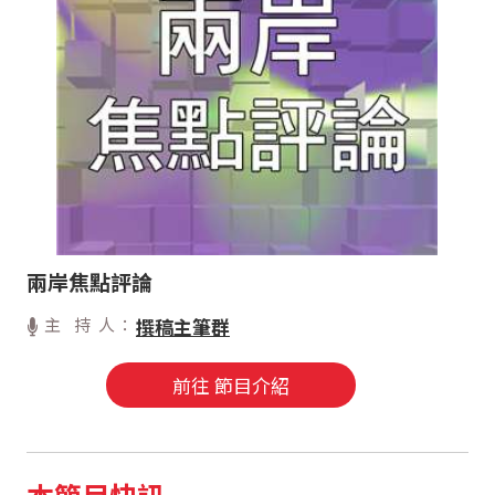
兩岸焦點評論
主 持 人：
撰稿主筆群
前往 節目介紹