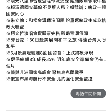
※漢光八里聯合反登陸作戰演練 阻絕敵軍奪取中樞
※賴清德國安幕僚不見蔡人馬？賴競辦：執政一體
國安同心
※朱立倫：和侯金溝通沒問題 盼重返執政後成為執
政大聯盟
※柯文哲演唱會實體票完售 駁退票潮傳聞
※郭台銘：30日赴美展開和平之旅 傳達台灣人盼
和平
※6月景氣燈號連8藍 國發會：止跌跡象浮現
※健保總額8年成長35% 明年底安全準備金仍有1
個月
※俄與非洲國家高峰會 聚焦烏克蘭戰爭
※俄宣布黑海航行不安全 北約強化安全監控
粵語午間新聞