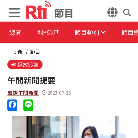
節目
總覽
#林榮基
節目類別
節目
:::
/
節目
播放聆聽
午間新聞提要
粵語午間新聞
2023-07-28