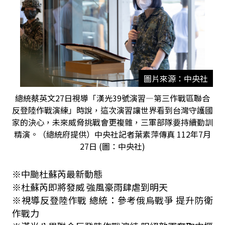
圖片來源：中央社
總統蔡英文27日視導「漢光39號演習—第三作戰區聯合
反登陸作戰演練」時說，這次演習讓世界看到台灣守護國
家的決心，未來威脅挑戰會更複雜，三軍部隊要持續勤訓
精演。（總統府提供）中央社記者葉素萍傳真 112年7月
27日 (圖：中央社)
※中颱杜蘇芮最新動態
※杜蘇芮即將發威 強風豪雨肆虐到明天
※視導反登陸作戰 總統：參考俄烏戰爭 提升防衛
作戰力