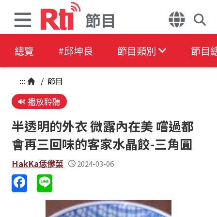
節目
總覽
#邱坤良
節目類別
節目
:::
/
節目
播放聆聽
半透明的外衣 微露內在美 嚐過都
會再三回味的客家水晶餃-三角圓
HakKa恁傪菜
2024-03-06