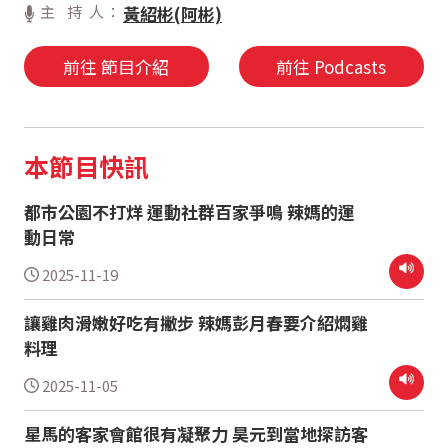
主 持 人：
黃紹彬(阿彬)
前往 節目介紹
前往 Podcasts
本節目快訊
都市公園不打烊 運動社群百家爭鳴 辣媽的運
動日常
2025-11-19
讓雞肉滑嫩好吃有撇步 辣媽彭月春要介紹燜雞
料理
2025-11-05
星馬的客家會館很有凝聚力 昊元到當地探訪客