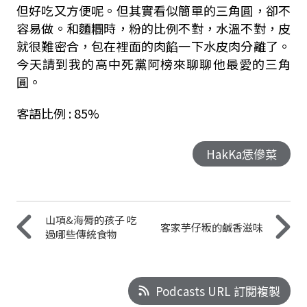
但好吃又方便呢。但其實看似簡單的三角圓，卻不
容易做。和麵糰時，粉的比例不對，水溫不對，皮
就很難密合，包在裡面的肉餡一下水皮肉分離了。
今天請到我的高中死黨阿榜來聊聊他最愛的三角
圓。
客語比例 : 85%
HakKa恁傪菜
山項&海脣的孩子 吃
客家芋仔粄的鹹香滋味
過哪些傳統食物
Podcasts URL 訂閱複製