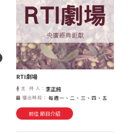
RTI劇場
主 持 人：
李正純
播出時段：
每週一、二、三、四、五
前往 節目介紹