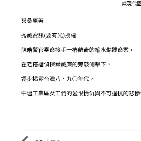
談現代
葉桑原著
秀威資訊(要有光)授權
陳皓警官奉命接手一樁離奇的縮水骷髏命案，
在老搭檔偵探葉威廉的旁敲側擊下，
逐步揭露台灣八、九○年代，
中壢工業區女工們的愛恨情仇與不可違抗的悲慘