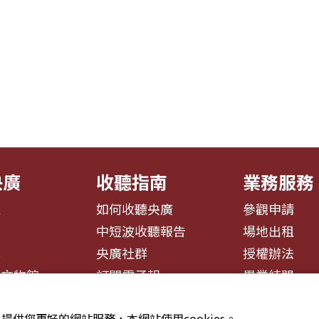
央廣
收聽指南
業務服務
息
如何收聽央廣
參觀申請
告
中短波收聽報告
場地出租
募
央廣社群
授權辦法
播文物館
訂閱電子報
異業結盟
提供您更好的網站服務，本網站使用cookies。