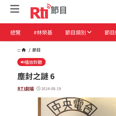
節目
總覽
#林榮基
節目類別
節目
:::
/
節目
播放聆聽
塵封之謎 6
RTI劇場
2024-08-19