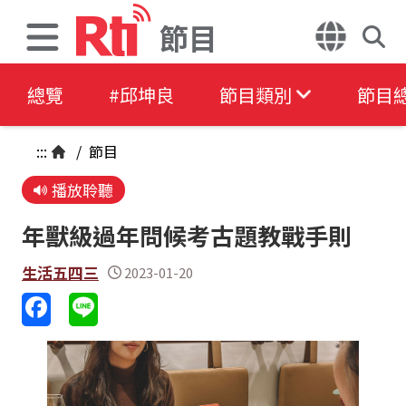
節目
總覽
#邱坤良
節目類別
節目
:::
/
節目
播放聆聽
年獸級過年問候考古題教戰手則
生活五四三
2023-01-20