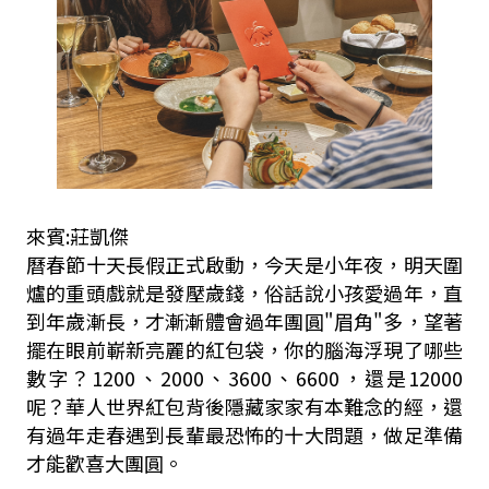
來賓:莊凱傑
曆春節十天長假正式啟動，今天是小年夜，明天圍
爐的重頭戲就是發壓歲錢，俗話說小孩愛過年，直
到年歲漸長，才漸漸體會過年團圓"眉角"多，望著
擺在眼前嶄新亮麗的紅包袋，你的腦海浮現了哪些
數字？1200、2000、3600、6600，還是12000
呢？華人世界紅包背後隱藏家家有本難念的經，還
有過年走春遇到長輩最恐怖的十大問題，做足準備
才能歡喜大團圓。