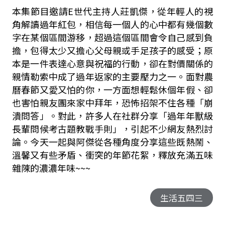
本集節目邀請E世代主持人莊凱傑，從年輕人的視
角解讀過年紅包，相信每一個人的心中都有幾個數
字在某個區間游移，超過這個區間會令自己感到負
擔，包得太少又擔心父母親或手足孩子的感受；原
本是一件表達心意與祝福的行動，卻在對價關係的
親情勒索中成了過年返家的主要壓力之一。面對農
曆春節又愛又怕的你，一方面想輕鬆休個年假、卻
也害怕親友團來家中拜年，恐怖招架不住各種「崩
潰問答」。對此，許多人在社群分享「過年年獸級
長輩問候考古題教戰手則」，引起不少網友熱烈討
論。今天一起與阿傑從各種角度分享這些既熱鬧、
溫馨又有些矛盾、衝突的年節花絮，釋放充滿五味
雜陳的濃濃年味~~~
生活五四三