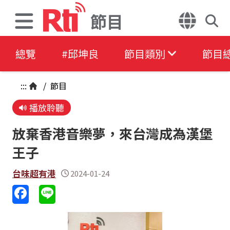
節目
總覽
#邱坤良
節目類別
節目
:::
/
節目
播放聆聽
放棄香港音樂夢，來台灣成為漢堡
王子
台味超有港
2024-01-24