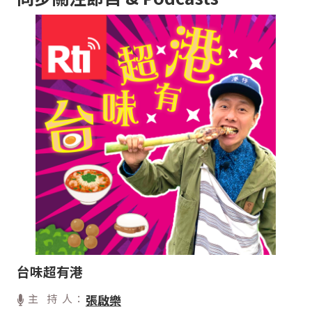
台味超有港
主 持 人：
張啟樂