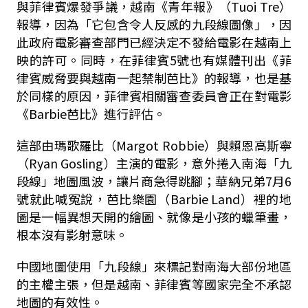
與菲律賓爆發爭議，越南《青年報》（Tuoi Tre）
報導，因為「它包含令人反感的九段線圖像」，因
此政府電影審查部門已經決定不發給電影在越南上
映的許可。同時，在菲律賓5號也有媒體刊出《菲
律賓威脅要與越南一起禁制芭比》的報導，也是基
於同樣的原因，菲律賓相關審查委員會正在對電影
《Barbie芭比》進行評估。
這部由瑪歌羅比（Margot Robbie）與賴恩高斯寧
（Ryan Gosling）主演的電影，意外捲入南海「九
段線」地圖風波，讓片商急得跳腳；華納兄弟7月6
號就此喊冤說，芭比樂園（Barbie Land）裡的地
圖是一幅異想天開的繪圖、就像是小孩的蠟筆畫，
根本沒有影射意味。
中國地圖使用「九段線」來標記對南海大部份地區
的主權主張，但是越南、菲律賓等國家完全不承認
地圖的有效性。