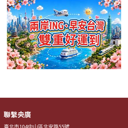
聯繫央廣
臺北市104中山區北安路55號