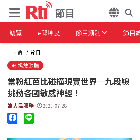
節目
總覽
#邱坤良
節目類別
節目
:::
/
節目
播放聆聽
當粉紅芭比碰撞現實世界─九段線
挑動各國敏感神經！
為人民服務
2023-07-28