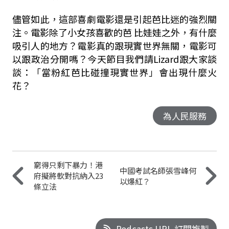
儘管如此，這部喜劇電影還是引起芭比迷的強烈關
注。電影除了小女孩喜歡的芭 比娃娃之外，有什麼
吸引人的地方？電影真的跟現實世界無關，電影可
以跟政治分開嗎？今天節目我們請Lizard跟大家談
談：「當粉紅芭比碰撞現實世界」會出現什麼火
花？
為人民服務
窮得只剩下暴力！港
中國考試名師張雪峰何
府擬將軟對抗納入23
以爆紅？
條立法
Podcasts URL 訂閱複製