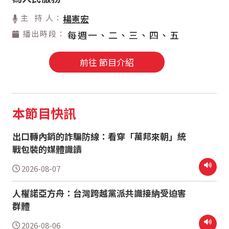
主 持 人：
楊憲宏
播出時段：
每週一、二、三、四、五
前往 節目介紹
本節目快訊
出口轉內銷的詐騙防線：看穿「萬邦來朝」統
戰包裝的媒體識讀
2026-08-07
人權諾亞方舟：台灣跨越黨派共識接納受迫害
群體
2026-08-06