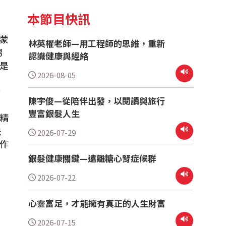
本節目快訊
蒙
林英權老師—用工程師的思維，重新
男
認識健康與經絡
是
2026-08-05
發
陳宇俊—從陪伴出發，以閱讀與旅行
豐富銀髮人生
精
決
2026-07-29
作
銀髮健康關鍵—遠離糖心腎症候群
2026-07-22
心靈富足，才能擁有真正的人生財富
2026-07-15