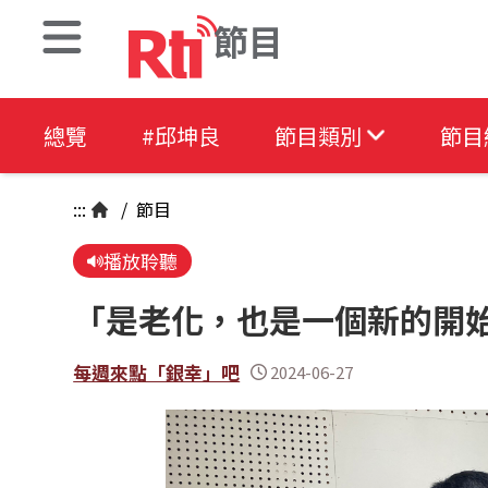
節目
總覽
#邱坤良
節目類別
節目
:::
/
節目
播放聆聽
「是老化，也是一個新的開始
每週來點「銀幸」吧
2024-06-27