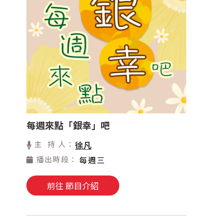
每週來點「銀幸」吧
主 持 人：
徐凡
播出時段：
每週三
前往 節目介紹