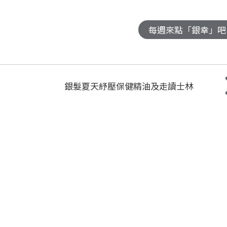
每週來點「銀幸」吧
銀髮夏天紓壓保健精油及走讀士林