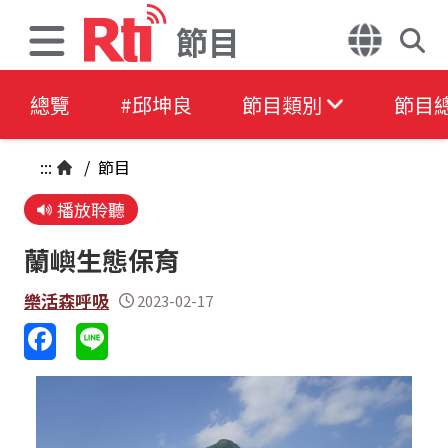
節目
總覽
#邱坤良
節目類別
節目
:::
/
節目
播放聆聽
蘭嶼生態保育
樂活森呼吸
2023-02-17