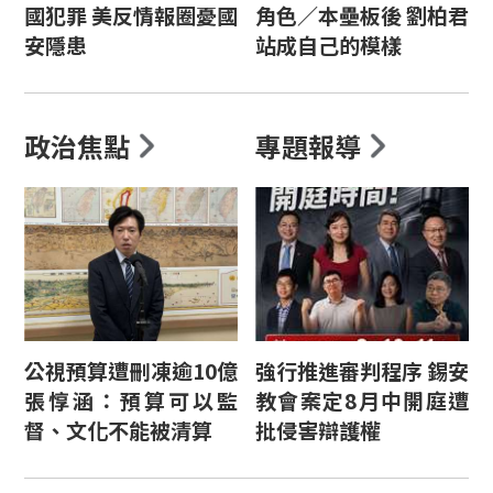
國犯罪 美反情報圈憂國
角色／本壘板後 劉柏君
安隱患
站成自己的模樣
政治焦點
專題報導
公視預算遭刪凍逾10億
強行推進審判程序 錫安
張惇涵：預算可以監
教會案定8月中開庭遭
督、文化不能被清算
批侵害辯護權