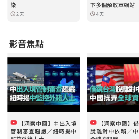
染
下多個解放軍網站
2 天
4 天
影音焦點
【洞察中國】中出入境
【洞察中國】借
管制審查趨嚴／紐時揭中
脫離對中依賴／中
監控外籍人士
全球資訊戰