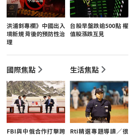
洪浦釗專欄》中國出入
台股早盤跌逾500點 權
境新規 背後的預防性治
值股漲跌互見
理
國際焦點
生活焦點
FBI與中俄合作打擊跨
Rti精選專題導讀／很