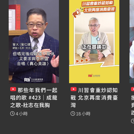
那些年我們一起
川習會重炒認知
唱的歌 #423｜成龍
戰 北京再度消費臺
之歌-壯志在我胸
灣
4 小時
18 小時