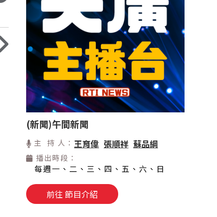
(新聞)午間新聞
主 持 人：
王育偉
張順祥
蘇品綱
播出時段：
每週一、二、三、四、五、六、日
前往 節目介紹