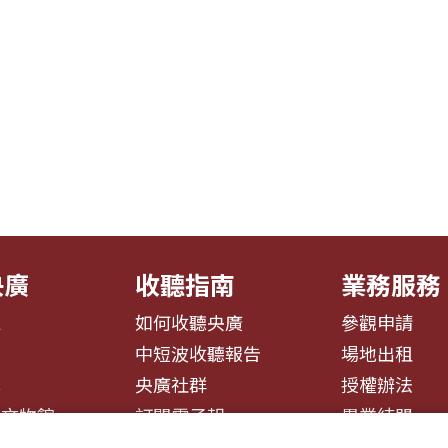
央廣
收聽指南
業務服務
息
如何收聽央廣
參觀申請
告
中短波收聽報告
場地出租
募
央廣社群
授權辦法
播文物館
訂閱電子報
異業結盟