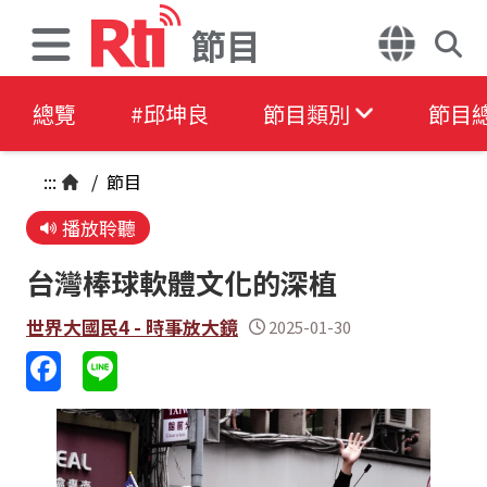
節目
總覽
#邱坤良
節目類別
節目
:::
/
節目
播放聆聽
台灣棒球軟體文化的深植
世界大國民4 - 時事放大鏡
2025-01-30