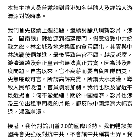
本集主持人桑普邀請到香港知名媒體人及評論人游
清源對談時事。
我們首先接續上週話題，繼續討論八炯新影片，涉
及「閩南狼」陳柏源到福建廈門，假意接受中共統
戰之旅。林金城及地方集團的貪污腐化，其實與中
共統戰伎倆並進，最後導致無官不腐、越反越腐。
游清源談及雍正皇帝也無法真正肅貪，因為涉及制
度問題。自古以來，官不高薪而要自負團隊開支，
更無廉政可言。所謂高評高貸，所謂大水漫灌，導
致人民幣貶值，官員剝削加劇。我們也談及習近平
最近揚言：何不愛通縮！關於中國經濟，影片也涉
及三位出租車司機的片段，都反映中國經濟大幅衰
退，瀕臨崩潰。
接著，我們討論川普2.0的國際形勢。我們𣈱談美
國將會更強硬對抗中共，不會讓中共稱霸世界。我