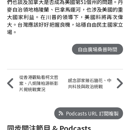
們也談及加拿大是否成為美國第51個州的問題。丹
麥自治領地格陵蘭、巴拿馬運河，也涉及美國的重
大國家利益。在川普的領導下，美國料將再次偉
大。台灣應該好好把握良機，站穩自由民主國家立
場。
自由廣場桑普時間
從香港觀點看柯文哲
感念邵家臻石牆花、中
案、八炯陳柏源新影
共科技與政治統戰
片揭統戰實況
Podcasts URL 訂閱複製
同步關注節目 & Podcasts