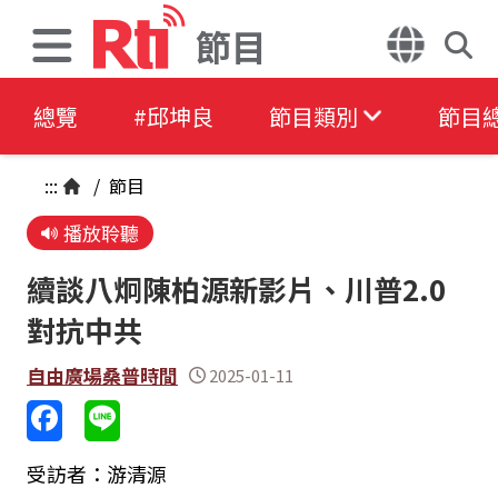
節目
總覽
#邱坤良
節目類別
節目
:::
/
節目
播放聆聽
續談八炯陳柏源新影片、川普2.0
對抗中共
自由廣場桑普時間
2025-01-11
受訪者：游清源