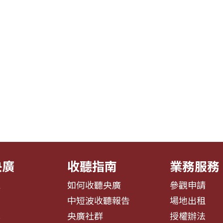
央廣
收聽指南
業務服務
息
如何收聽央廣
參觀申請
告
中短波收聽報告
場地出租
募
央廣社群
授權辦法