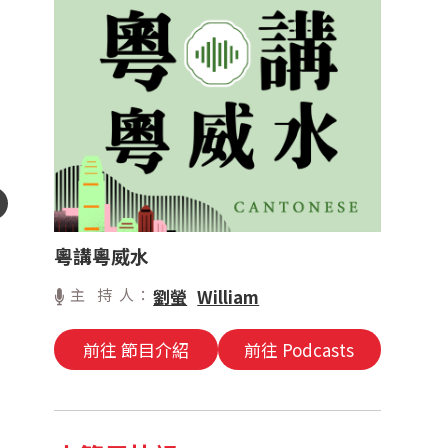
粵講粵威水
主 持 人：
劉螢
William
前往 節目介紹
前往 Podcasts