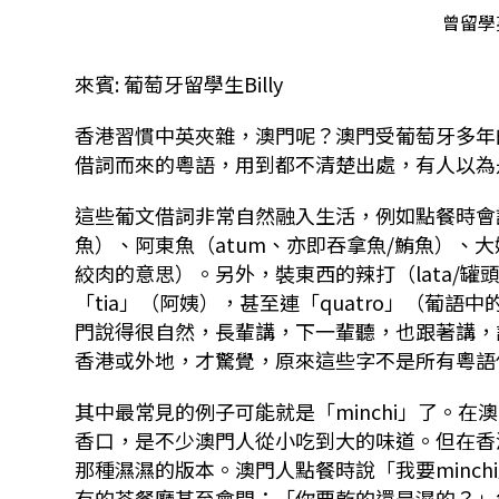
曾留學英
來賓: 葡萄牙留學生Billy
香港習慣中英夾雜，澳門呢？澳門受葡萄牙多年
借詞而來的粵語，用到都不清楚出處，有人以為
這些葡文借詞非常自然融入生活，例如點餐時會說
魚）、阿東魚（atum、亦即吞拿魚/鮪魚）、大媽
絞肉的意思）。另外，裝東西的辣打（lata/罐
「tia」（阿姨），甚至連「quatro」（葡
門說得很自然，長輩講，下一輩聽，也跟著講，
香港或外地，才驚覺，原來這些字不是所有粵語
其中最常見的例子可能就是「minchi」了。在澳
香口，是不少澳門人從小吃到大的味道。但在香
那種濕濕的版本。澳門人點餐時說「我要minc
有的茶餐廳甚至會問：「你要乾的還是濕的？」