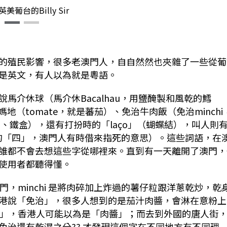
美葡台的Billy Sir
的殖民影響，很多老澳門人，自自然然也夾雜了一些從葡
是英文，有人以為就是粵語。
馬介休球（馬介休Bacalhau，用鹽醃製和風乾的鱈
地（tomate，就是蕃茄）、免治牛肉飯（免治minchi
頭、鐵盒），還有打扮時的「laço」（蝴蝶結），叫人則
語中的「四」，澳門人有時借來指死的意思）。這些詞語，在
誰都不會去想這些字從哪裡來。直到有一天離開了澳門，
使用者都聽得懂。
門，minchi 是將肉碎加上炸過的薯仔粒跟洋蔥乾炒，乾
港說「免治」，很多人想到的是茄汁肉醬，會淋在意粉上
hi」，香港人可能以為是「肉醬」；而去到外國的唐人街
免治還有乾濕之分?? 才發現這個字在不同地方有不同理