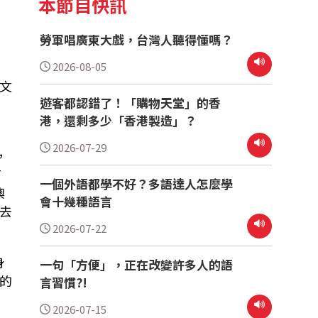
本節目快訊
澳
勞軍唱廣東大戲，台灣人聽得懂嗎？
2026-08-05
文
遊客都認錯了！「購物天堂」的香
港，還剩多少「香港製造」？
2026-07-29
，
有
一個外語都學不好？多語達人怎麼學
澳
會十幾種語言
去
2026-07-22
身
一句「方便」，正在改變許多人的語
的
言習慣?!
，
2026-07-15