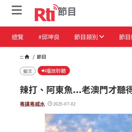
節目
總覽
#邱坤良
節目類別
節目
:::
/
節目
播放聆聽
葡文
辣打、阿東魚...老澳門才聽
粵講粵威水
2025-07-02