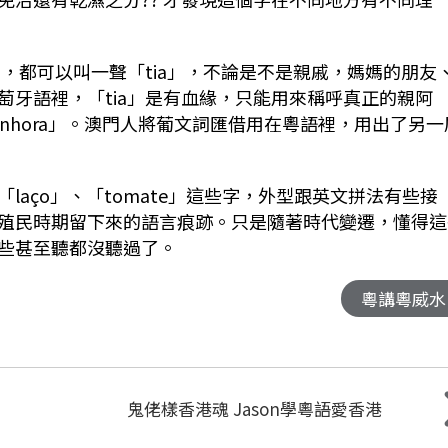
士，都可以叫一聲「tia」，不論是不是親戚，媽媽的朋友
萄牙語裡，「tia」是有血緣，只能用來稱呼真正的親阿
nhora」。澳門人將葡文詞匯借用在粵語裡，用出了另一
aço」、「tomate」這些字，外型跟英文拼法有些接
殖民時期留下來的語言痕跡。只是隨著時代變遷，懂得這
些甚至聽都沒聽過了。
粵講粵威水
鬼佬樣香港魂 Jason學粵語愛香港