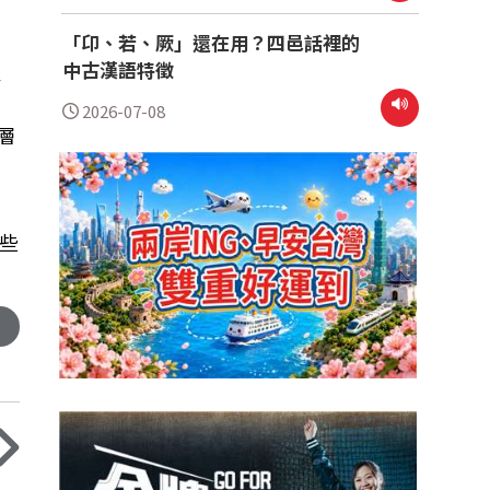
「卬、若、厥」還在用？四邑話裡的
中古漢語特徵
、
2026-07-08
層
些