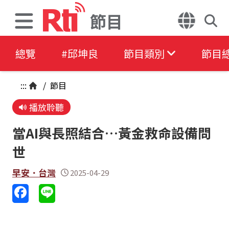
節目
總覽
#邱坤良
節目類別
節目
:::
/
節目
播放聆聽
當AI與長照結合…黃金救命設備問
世
早安．台灣
2025-04-29