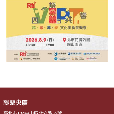
聯繫央廣
臺北市104中山區北安路55號