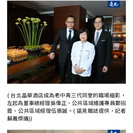
( 台北晶華酒店成為老中青三代同堂的職場縮影，
左起為董事總經理吳偉正、公共區域維護專員鄭招
霞、公共區域經理伍振誠。( 遠見雜誌提供，記者
蘇義傑攝))