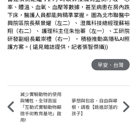
率、體溫、血氧、血壓等數據，甚至病患在房內跌
下床，醫護人員都能夠精準掌握。 圖為北市聯醫中
興院區院長蔡景耀（左二）、 澄風科技總經理蘇裕
翔（右二）、 護理科主任朱怡蓁（左一）、工研院
研發副組長戴崇禮（右一）， 積極推動高隱私AI照
護方案。( 遠見雜誌提供，記者張智傑攝))
早安．台灣
減少實驗動物的使用
與犧牲，全球首座
夢想與包容、自由與尋
「互動式實驗動物顯
根，請看【跳進部落的
微手術教育基地」啟
孩子】
用!