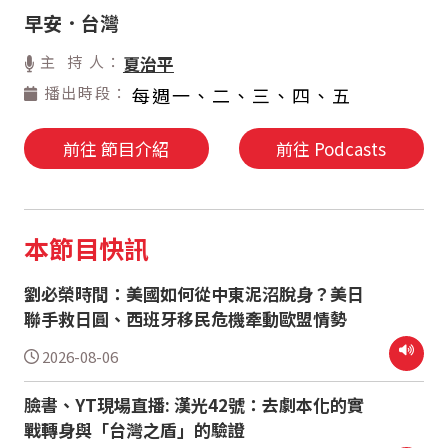
早安．台灣
主 持 人：
夏治平
播出時段：
每週一、二、三、四、五
前往 節目介紹
前往 Podcasts
本節目快訊
劉必榮時間：美國如何從中東泥沼脫身？美日
聯手救日圓、西班牙移民危機牽動歐盟情勢
2026-08-06
臉書、YT現場直播: 漢光42號：去劇本化的實
戰轉身與「台灣之盾」的驗證