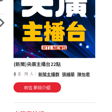
(新聞)央廣主播台22點
主 持 人：
新聞主播群
張緒華
陳怡君
前往 節目介紹