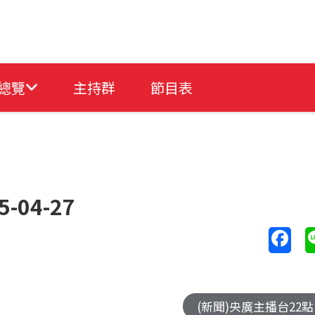
總覽
主持群
節目表
-04-27
(新聞)央廣主播台22點