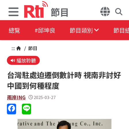
節目
總覽
#邱坤良
節目類別
節目
:::
/
節目
播放聆聽
台灣駐處迫遷倒數計時 視南非討好
中國到何種程度
兩岸ING
2025-03-27