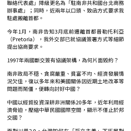
聯絡代表處」降級更名為「駐南非共和國台北商務
辦事處」；同時，近兩年以口頭、致函方式要求我
駐處搬離首都。
今年1月，南非告知3月底前遷離首都普勒托利亞
（Pretoria），我外交部已就協議簽署方式等細節
提出協商要求。
1997年兩國斷交簽有協議架構，為何片面毀約？
南非政局不穏、貪腐嚴重、貧富不均、經濟發展情
況欠佳，復以多年來和美國關係因近期土地改革等
問題而鬧僵，便轉向討好中國？
中國以經貿投資深耕非洲關係20多年，近年利用經
濟脅迫，壓縮中華民國國際空間，顯示不僅止於邦
交國？
面對川普2.0，台灣如何在「孤立主義」下拓展對