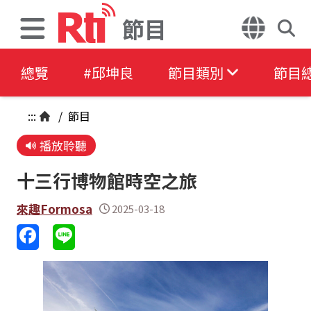
節目
總覽
#邱坤良
節目類別
節目
:::
/
節目
播放聆聽
十三行博物館時空之旅
來趣Formosa
2025-03-18