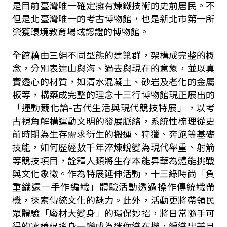
是目前臺灣唯一確定擁有煉鐵技術的史前居民。不
但是北臺灣唯一的考古博物館，也是新北市第一所
榮獲環境教育場域認證的博物館。
全館藉由三組不同型態的建築群，架構成完整的概
念，分別表達山與海、過去與現在的意象，並以真
實透心的材質，如清水混凝土、砂岩及老化的金屬
板等，構築成完整的理念十三行博物館現正展出的
「運動競化論-古代生活與現代競技特展」，以考
古視角解構運動文明的發展脈絡，系統性梳理從史
前時期為生存需求衍生的搬運、狩獵、奔跑等基礎
技能，如何歷經數千年淬煉蛻變為現代舉重、射箭
等競技項目，詮釋人類將生存本能昇華為體能挑戰
與文化象徵。作為特展延伸活動，十三綠時尚「負
重織遠—手作編織」體驗活動透過操作傳統織帶
機，探索傳統文化的魅力。此外，活動更將帶領民
眾體驗「廢材大變身」的環保妙招，將日常隨手可
得的冰棒棍搖身一變成為迷你織布機，編織出兼具