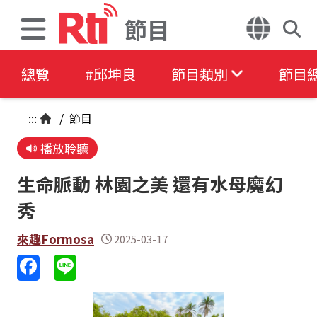
節目
總覽
#邱坤良
節目類別
節目
:::
/
節目
播放聆聽
生命脈動 林園之美 還有水母魔幻
秀
來趣Formosa
2025-03-17