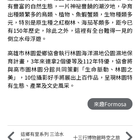
有豐富的自然生態，一片神祕豐饒的潮汐地，孕育
出種類繁多的鳥類、植物、魚蝦蟹類，生物種類多
元，特別是原生種之紅樹林、海茄苳頗多，距今已
有150年歷史，除此之外，這裡有全台難得一見的
倒立水母浮遊。
高雄市林園愛鄉協會執行林園海洋濕地公園濕地保
育計畫，3年來連拿2個優等及112年特優，協會將
與高市圖林園分館共同策劃「生命脈動、林園之
美」，10位攝影好手將展出上百作品，呈現林園特
有生態、產業及文史風采。
來趣Formosa
這鄉有里系列 三洽水
十三行博物館時空之旅