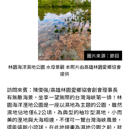
圖片來源：節目
林園海洋濕地公園 水母景觀 本照片由高雄林園愛鄉協會
提供
訪問來賓：陳俊強/高雄林園愛鄉協會創會理事長
有無敵海景，坐享一望無際的台灣海峽第一排！林
園海洋溼地公園是一座以濕地為主題的公園，雖然
濕地佔地僅6.2公頃，為典型的袖珍型濕地，小而
美的溼地與大海相連，不僅可一覽台灣海峽風景，
還能遠眺小琉球。在此地規畫為濕地公園之前，就