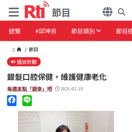
節目
總覽
#邱坤良
節目類別
節目
:::
/
節目
播放聆聽
銀髮口腔保健，維護健康老化
每週來點「銀幸」吧
2025-02-19