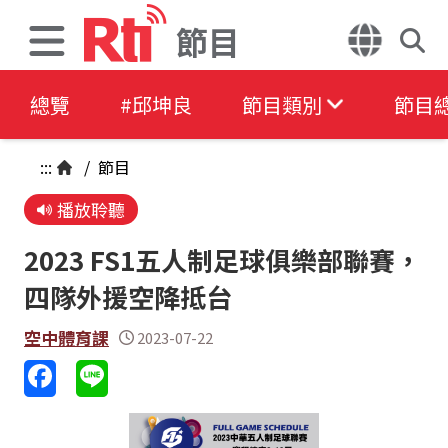
節目
總覽
#邱坤良
節目類別
節目
:::
/
節目
播放聆聽
2023 FS1五人制足球俱樂部聯賽，
四隊外援空降抵台
空中體育課
2023-07-22