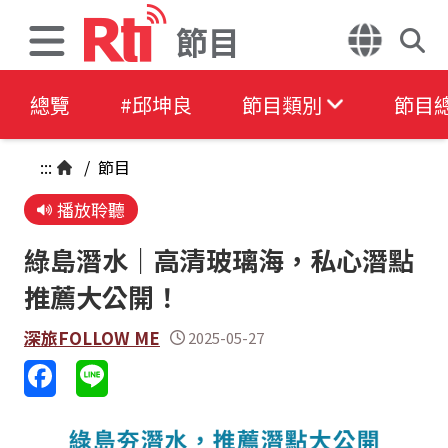
節目
總覽
#邱坤良
節目類別
節目
:::
/
節目
播放聆聽
綠島潛水｜高清玻璃海，私心潛點
推薦大公開！
深旅FOLLOW ME
2025-05-27