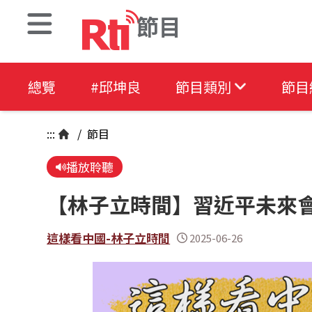
節目
總覽
#邱坤良
節目類別
節目
:::
/
節目
播放聆聽
【林子立時間】習近平未來
這樣看中國-林子立時間
2025-06-26