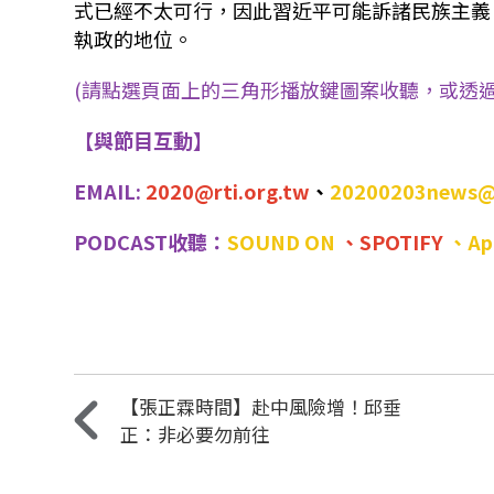
式已經不太可行，因此習近平可能訴諸民族主義
執政的地位。
(請點選頁面上的三角形播放鍵圖案收聽，或透過P
【與節目互動】
EMAIL:
2020@rti.org.tw
、
20200203news@
PODCAST收聽：
SOUND ON
、
SPOTIFY
、
Ap
【張正霖時間】赴中風險增！邱垂
正：非必要勿前往