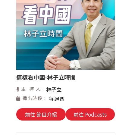
這樣看中國-林子立時間
主 持 人：
林子立
播出時段：
每週四
前往 節目介紹
前往 Podcasts