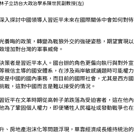
林子立訪台大政治學系陳世民副教授(左)
深入探討中國領導人習近平未來在國際關係中會如何對待
光養晦的政策，轉變為戰狼外交的強硬姿態，期望實現以
致增加對台灣的軍事威脅。
決策者是習近平本人。國台辦的角色更偏向執行與對外宣
等親信主導的國安體系，在涉及兩岸敏感議題時可能權力
受是中國的國內事務，而目前的國際社會，尤其是西方國
挑戰，這對中國而言是難以接受的情況。
習近平在文革時期從高幹子弟跌落為受迫害者，這在他內
他為了鞏固個人權力，即便犧牲人民福祉或發動戰爭也在
升、房地產泡沫化等問題浮現，單靠經濟成長維持統治的