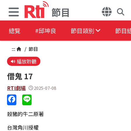
節目
總覽
#邱坤良
節目類別
節目
:::
/
節目
播放聆聽
借鬼 17
RTI劇場
2025-07-08
殺豬的牛二原著
台灣角川授權