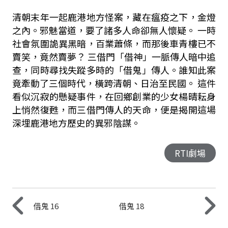
清朝末年一起鹿港地方怪案，藏在瘟疫之下，金燈
之內。邪魅當道，要了諸多人命卻無人懷疑。 一時
社會氛圍詭異黑暗，百業蕭條，而那後車青樓已不
賣笑，竟然賣夢？ 三借門「借神」一脈傳人暗中追
查，同時尋找失蹤多時的「借鬼」傳人。誰知此案
竟牽動了三個時代，橫跨清朝、日治至民國。 這件
看似沉寂的懸疑事件，在回鄉創業的少女楊晴耘身
上悄然復甦，而三借門傳人的天命，便是揭開這場
深埋鹿港地方歷史的異邪陰謀。
RTI劇場
借鬼 16
借鬼 18