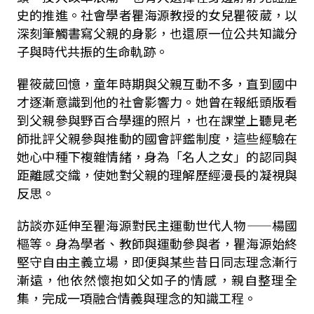
史的推進。社會學者瞿海源教授的女兒瞿筱葳，以
深刻筆觸書寫父親的身影，也還原一位公共知識分
子與時代共振的生命軌跡。
瞿筱葳回憶，童年時期與父親互動不多，直到國中
才逐漸意識到他的社會影響力。她曾在報紙頭版看
到父親參與野百合學運的照片，也在課堂上聽見老
師批評父親參與推動的國會評鑑制度，這些經驗在
她心中種下複雜情緒，身為「名人之女」的認同與
距離感交織，使她對父親的理解歷經漫長的凝視與
反思。
訪談亦延伸至瞿海源對民主運動世代人物——楊國
樞等。身為學者、教師與運動參與者，瞿海源始終
堅守自由主義立場，即便與某些昔日同志理念漸行
漸遠，他依然懷抱如父如子的情感，親自整理全
集，完成一項融合情義與理念的知識工程。