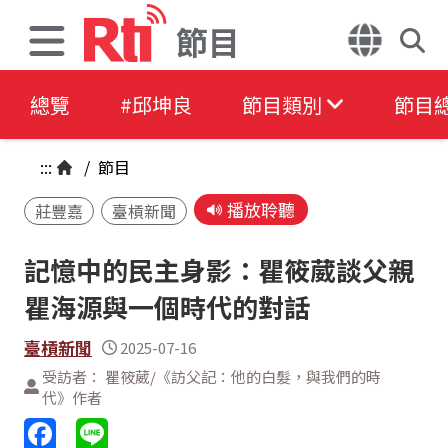
節目
總覽
#邱坤良
節目類別
節目
:::
/
節目
播放聆聽
莊豐嘉
臺槓新聞
記憶中的民主身影：瞿筱葳談父親
瞿海源與一個時代的對話
臺槓新聞
2025-07-16
受訪者： 瞿筱葳/《訪父記：他的白髮，與我們的時
代》作者