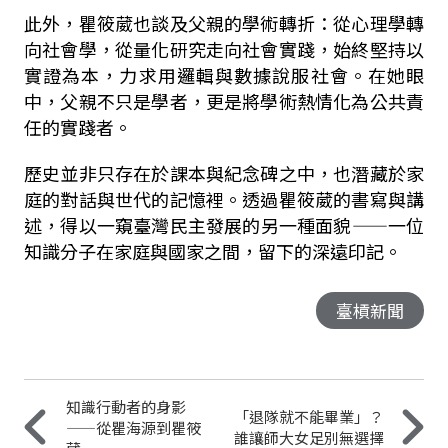
此外，瞿筱葳也談及父親的學術轉折：從心理學轉
向社會學，從量化研究走向社會實踐，始終堅持以
實證為本，力求用邏輯與數據說服社會。在她眼
中，父親不只是學者，更是將學術熱情化為公共責
任的實踐者。
歷史並非只存在於課本與紀念碑之中，也潛藏於家
庭的對話與世代的記憶裡。透過瞿筱葳的書寫與講
述，得以一窺臺灣民主發展的另一種面貌——一位
知識分子在家庭與國家之間，留下的深遠印記。
臺槓新聞
知識行動者的身影
「退隊就不能畢業」？
——從瞿海源到瞿筱
誰讓師大女足別無選擇