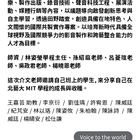
樂、製作出版、錄音技術、聲音科技工程、展演活
動、媒體行銷等內容，以議題導向啟發創新思考與
自主學習，透過田野踏查，創造具備在地特色、人
文關懷的國際共製實作專案。以培育新時代具備全
球視野及國際競爭力的影音製作和跨藝整合能力的
人才為目標。
師資
/
林姿瑩學程主任、孫紹庭老師、呂菱瑄老
師、吳政君老師、楊曉恩老師
這次介文老師邀請自己班上的學生, 來分享自己在
北藝大
MIT
學程的成長與收穫。
王嘉芸 助教 /
李京衍
/
劉佳瑀 /
許宥恩
/
陳威廷
/
紀芃安 /
林以珞 /
陳姿攸
/
朱柏翰
/
陳詠詩
/
陳
威廷
/ 楊晴安
/
松仕謙
Voice to the world