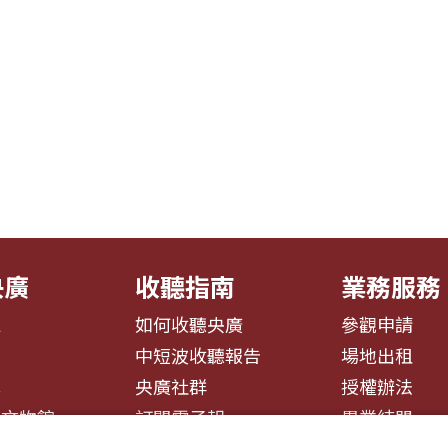
央廣
收聽指南
業務服務
息
如何收聽央廣
參觀申請
告
中短波收聽報告
場地出租
募
央廣社群
授權辦法
播文物館
訂閱電子報
異業結盟