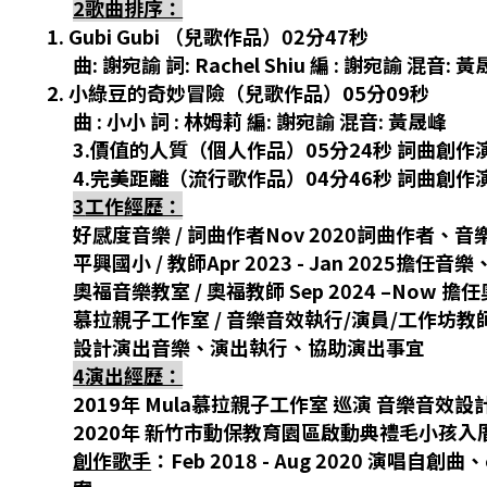
2
歌曲排序：
1.
Gubi Gubi
（兒歌作品）
02
分
47
秒
曲
:
謝宛諭 詞
: Rachel Shiu
編
:
謝宛諭 混音
:
黃
2.
小綠豆的奇妙冒險（兒歌作品）
05
分
09
秒
曲
:
小小 詞
:
林姆莉 編
:
謝宛諭 混音
:
黃晟峰
3.
價值的人質（個人作品）
05
分
24
秒 詞曲創作
4.
完美距離（流行歌作品）
04
分
46
秒 詞曲創作
3
工作經歷：
好感度音樂
/
詞曲作者
Nov 2020
詞曲作者、音
平興國小
/
教師
Apr 2023 - Jan 2025
擔任音樂
奧福音樂教室
/
奧福教師
Sep 2024 –Now
擔任
慕拉親子工作室
/
音樂音效執行
/
演員
/
工作坊教
設計演出音樂、演出執行、協助演出事宜
4
演出經歷：
2019
年
Mula
慕拉親子工作室
巡演 音樂音效設
2020
年 新竹市動保教育園區啟動典禮毛小孩入
創作歌手
：
Feb 2018 - Aug 2020
演唱自創曲、