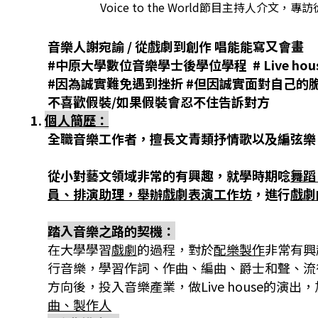
Voice to the World節目主持人
音樂人謝宛諭
/
從戲劇到創作 唱能能寫又會畫
#
中原大學數位音樂學士後學位學程
# Live hou
#
因為誠實難免遇到挫折
#
但因誠實面對自己的
不喜歡假裝
/
如果假裝會忍不住告訴對方
1.
個人簡歷：
全職音樂工作者，擅長文青類抒情歌以及編弦樂
從小對藝文領域非常的有興趣，就學時期唸
舞蹈
員、排演助理，舉辦戲劇表演工作坊
，進行
戲劇
踏入音樂之路的契機：
在大學學習
戲劇
的過程，對於
配樂製作
非常有興
行音樂，學習作詞、作曲、編曲、爵士和聲、流
方向後，投入音樂產業，做
Live house
的演出，
曲、製作人