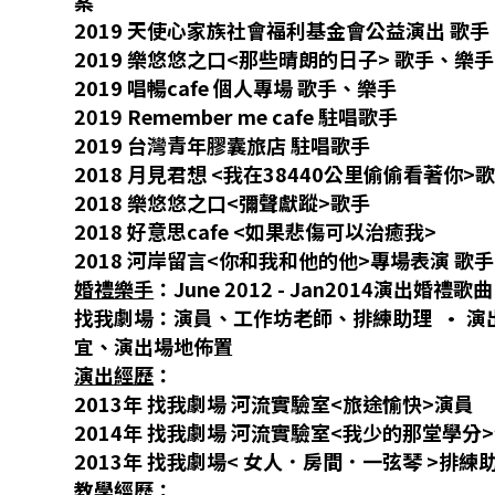
案
2019
天使心家族社會福利基金會公益演出 歌手
2019
樂悠悠之口
<
那些晴朗的日子
>
歌手、樂手
2019
唱暢
cafe
個人專場 歌手、樂手
2019 Remember me cafe
駐唱歌手
2019
台灣青年膠囊旅店 駐唱歌手
2018
月見君想
<
我在
38440
公里偷偷看著你
>
2018
樂悠悠之口
<
彌聲獻蹤
>
歌手
2018
好意思
cafe <
如果悲傷可以治癒我
>
2018
河岸留言
<
你和我和他的他
>
專場表演 歌
婚禮樂手
：
June 2012 - Jan2014
演出婚禮歌曲
找我劇場：演員、工作坊老師、排練助理
• 
宜、演出場地佈置
演出經歷
：
2013
年 找我劇場 河流實驗室
<
旅途愉快
>
演員
2014
年 找我劇場 河流實驗室
<
我少的那堂學分
>
2013
年 找我劇場
<
女人．房間．一弦琴
>
排練
教學經歷
：