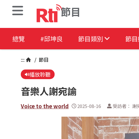
節目
總覽
#邱坤良
節目類別
節目
:::
/
節目
播放聆聽
音樂人謝宛諭
Voice to the world
2025-08-16
受訪者： 謝宛