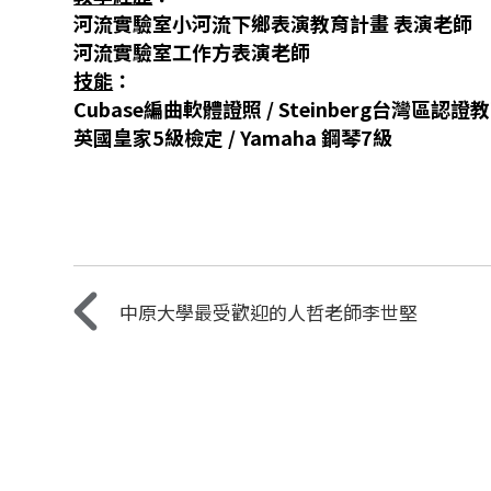
河流實驗室小河流下鄉表演教育計畫 表演老師
河流實驗室工作方表演老師
技能
：
Cubase
編曲軟體證照
/ Steinberg
台灣區認證教
英國皇家
5
級檢定
/ Yamaha
鋼琴
7
級
中原大學最受歡迎的人哲老師李世堅