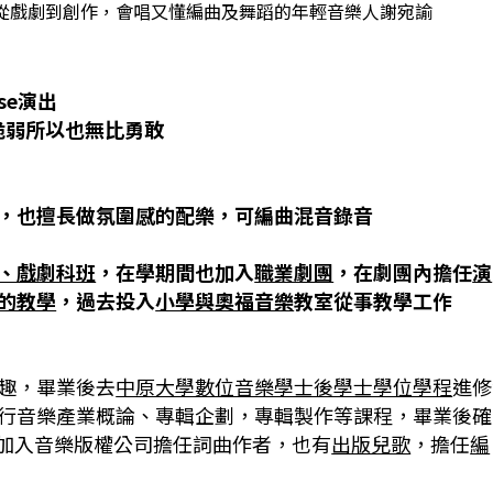
介文，專訪從戲劇到創作，會唱又懂編曲及舞蹈的年輕音樂人謝宛諭
se
演出
脆弱所以也無比勇敢
，也擅長做氛圍感的配樂，可編曲混音錄音
、戲劇科班
，在學期間也加入
職業劇團
，在劇團內擔任
演
的教學
，過去投入
小學與奧福音樂
教室從事教學工作
趣，畢業後去
中原大學數位音樂學士後學士學位學程
進修
行音樂產業概論、專輯企劃，專輯製作等課程，畢業後確
加入音樂版權公司擔任詞曲作者，也有
出版兒歌
，擔任
編