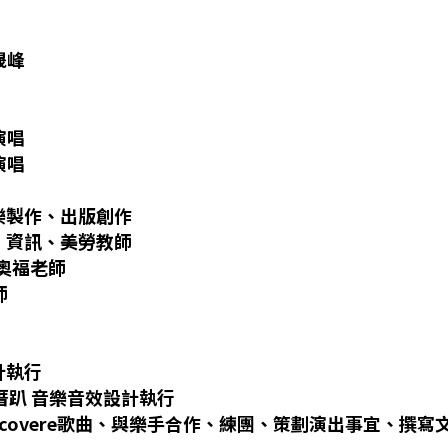
晟峰
演唱
演唱
樂製作、出版創作
、資訊、美勞教師
奧福老師
師
計執行
厝趴 音樂音效設計執行
covere
歌曲、與樂手合作、練團、策劃演出事宜、撰寫