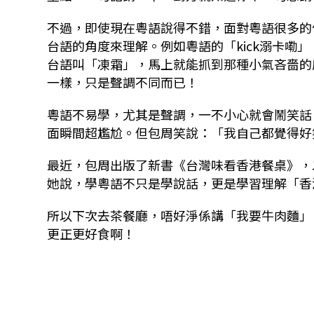
不過，即使現在粵語說得不錯，面對粵語很多的
台語的角度來理解。例如粵語的「kick溺卡嘞
台語叫「凍霜」，馬上就能抓到那種小氣吝嗇的
一樣，只是聲調不同而已！
粵語不易學，尤其是聲調，一不小心就會鬧笑話
面瞬間超尷尬。但包周笑說：「我自己都覺得好
最近，包周出版了新書《台灣味看香港餐桌》，
她說，學粵語不只是學說話，更是學習理解「香
所以下次去茶餐廳，唔好淨係講「我要牛肉麵」
更正更好食啊！