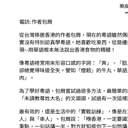
脆
電訪: 作者包周
從台灣移居香港的作者包周，現在的粵語雖然偶
實沒有特別認真學粵語。她喜歡吃東西，從路邊
現--用華語根本無法說出香港食物的精髓！
像粵語裡常用來形容口感的字詞：「爽」、「腍
卻總覺得味道全失。譬如「煙韌」的牛丸，華語
肉」。
為了學好粵語，包周嘗試過很多方法，最簡單的
「未請教尊姓大名」的文謅謅，試過有一次這樣
最有效的，還是生活中的「實戰訓練」，像是在
人」與「串人」。包周說：「喺香港，一定要識
重點，一句話講一半，對方就知道你下一句想講