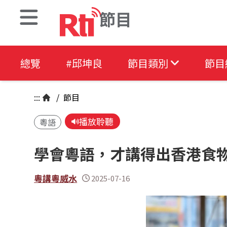
節目
總覽
#邱坤良
節目類別
節目
:::
/
節目
播放聆聽
粵語
學會粵語，才講得出香港食
粵講粵威水
2025-07-16