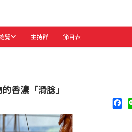
總覽
主持群
節目表
物的香濃「滑腍」