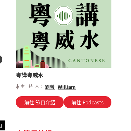
粵講粵威水
主 持 人：
劉螢
William
前往 節目介紹
前往 Podcasts
目