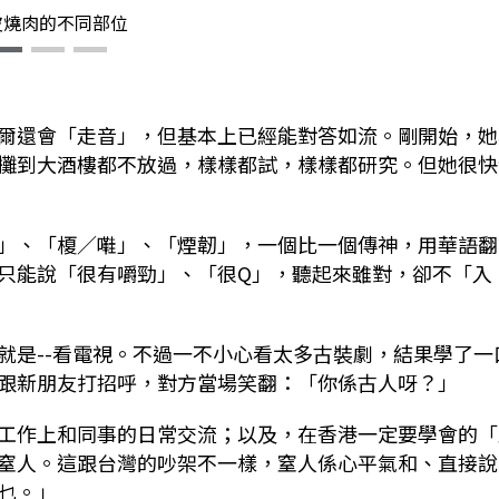
皮燒肉的不同部位
爾還會「走音」，但基本上已經能對答如流。剛開始，她
攤到大酒樓都不放過，樣樣都試，樣樣都研究。但她很快
」、「榎／嚡」、「煙韌」，一個比一個傳神，用華語翻
只能說「很有嚼勁」、「很Q」，聽起來雖對，卻不「入
就是--看電視。不過一不小心看太多古裝劇，結果學了一
跟新朋友打招呼，對方當場笑翻：「你係古人呀？」
工作上和同事的日常交流；以及，在香港一定要學會的「
窒人。這跟台灣的吵架不一樣，窒人係心平氣和、直接說
乜。」