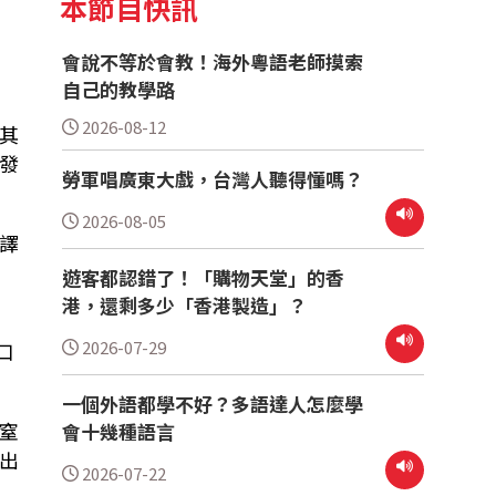
本節目快訊
非粵
會說不等於會教！海外粵語老師摸索
自己的教學路
2026-08-12
其
發
勞軍唱廣東大戲，台灣人聽得懂嗎？
2026-08-05
譯
遊客都認錯了！「購物天堂」的香
港，還剩多少「香港製造」？
2026-07-29
口
一個外語都學不好？多語達人怎麼學
窒
會十幾種語言
出
2026-07-22