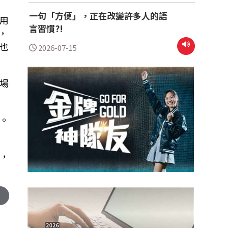
一句「方便」，正在改變許多人的語
用
言習慣?!
，
也
2026-07-15
場
。
，