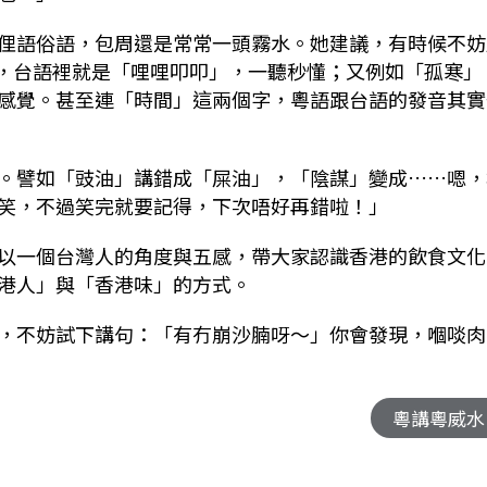
俚語俗語，包周還是常常一頭霧水。她建議，有時候不妨
」，台語裡就是「哩哩叩叩」，一聽秒懂；又例如「孤寒」
感覺。甚至連「時間」這兩個字，粵語跟台語的發音其實
。譬如「豉油」講錯成「屎油」，「陰謀」變成……嗯，
笑，不過笑完就要記得，下次唔好再錯啦！」
以一個台灣人的角度與五感，帶大家認識香港的飲食文化
港人」與「香港味」的方式。
，不妨試下講句：「有冇崩沙腩呀～」你會發現，嗰啖肉
粵講粵威水