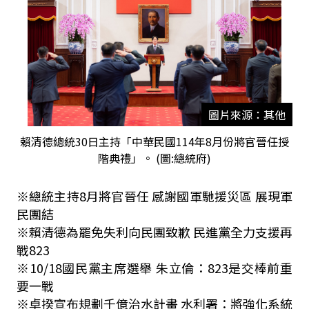
圖片來源：其他
賴清德總統30日主持「中華民國114年8月份將官晉任授
階典禮」。 (圖:總統府)
※總統主持8月將官晉任 感謝國軍馳援災區 展現軍
民團結
※賴清德為罷免失利向民團致歉 民進黨全力支援再
戰823
※10/18國民黨主席選舉 朱立倫：823是交棒前重
要一戰
※卓揆宣布規劃千億治水計畫 水利署：將強化系統