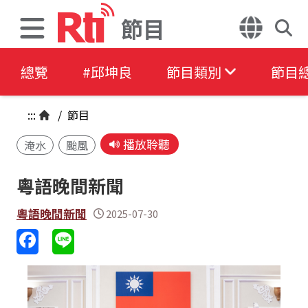
節目
總覽
#邱坤良
節目類別
節目
:::
/
節目
播放聆聽
淹水
颱風
粵語晚間新聞
粵語晚間新聞
2025-07-30