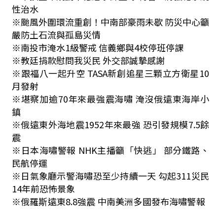
性治水
※颱風外圍環流重創！中南部豪雨未歇 防災中心籲
嚴防土石流與孤島災情
※南投市淹水1級警戒 信義鄉與4校停班停課
※教廷捐款慰問我災民 外交部誠摯感謝
※跟福八一起升空 TASA新創追星三顆立方衛星10
月發射
※堪察加逾70年來最強震海嘯 淹沒俄遠東海岸小
鎮
※俄遠東外海地震1952年來最強 恐引發規模7.5餘
震
※日本海嘯警報 NHK主播籲「快逃」 部分鐵路、
民航停運
※日氣象廳示警海嘯恐至少持續一天 勾起311災民
14年前恐怖景象
※俄羅斯遠東8.8強震 中南美洲多國發布海嘯警報