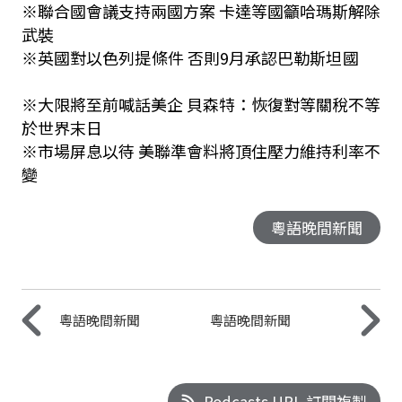
※聯合國會議支持兩國方案 卡達等國籲哈瑪斯解除
武裝
※英國對以色列提條件 否則9月承認巴勒斯坦國
※大限將至前喊話美企 貝森特：恢復對等關稅不等
於世界末日
※市場屏息以待 美聯準會料將頂住壓力維持利率不
變
粵語晚間新聞
粵語晚間新聞
粵語晚間新聞
Podcasts URL 訂閱複製