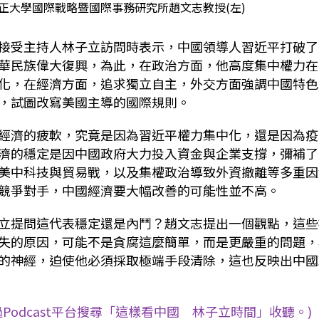
正大學國際戰略暨國際事務研究所趙文志教授(左)
接受主持人林子立訪問時表示，中國領導人習近平打破了
華民族偉大復興，為此，在政治方面，他高度集中權力在
化，在經濟方面，追求獨立自主，外交方面強調中國特色
，試圖改寫美國主導的國際規則。
經濟的疲軟，究竟是因為習近平權力集中化，還是因為疫
濟的穩定是因中國政府大力投入資金與企業支撐，彌補了
美中科技與貿易戰，以及集權政治導致外資撤離等多重因
競爭對手，中國經濟要大幅改善的可能性並不高。
立提問這代表穩定還是內鬥？趙文志提出一個觀點，這些
失的原因，可能不是貪腐這麼簡單，而是更嚴重的問題，
的神經，迫使他必須採取極端手段清除，這也反映出中國
odcast平台搜尋「這樣看中國 林子立時間」收聽。)