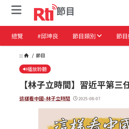
節目
總覽
#邱坤良
節目類別
節目
:::
/
節目
播放聆聽
【林子立時間】習近平第三
這樣看中國-林子立時間
2025-08-07