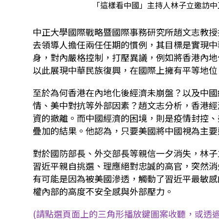
「這樣看中國」主持人林子立邀訪中
中正大學國際戰略暨國際事務研究所趙文志教授
去領導人擔任兩任任期的慣例，其目標是實現中
身，對內嚴格控制，打壓異議，例如將香港內地
以此展現中華民族復興，在國際上擁有平等地位
至於為何香港在內地化後經濟未崩盤？以及中國
情、美中對抗等外部因素？趙文志分析，香港經
資的撤離。而中國經濟的困境，則是疫情封控、
疊加的結果。他認為，只要美國將中國視為主要
對於國防部長、外交部長等親信一夕消失，林子
習近平親自挑選、理應絕對忠誠的高官，突然消
有可能是因為被美國滲透，觸動了習近平最敏感
權內部的高度不安全感與外部壓力。
(請點選頁面上的三角形播放鍵圖案收聽，或透過P