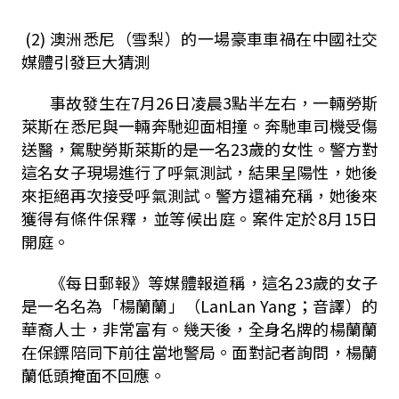
(2)
澳洲悉尼（雪梨）的一場豪車車禍在中國社交
媒體引發巨大猜測
事故發生在
7
月
26
日凌晨
3
點半左右，一輛勞斯
萊斯在悉尼與一輛奔馳迎面相撞。奔馳車司機受傷
送醫，駕駛勞斯萊斯的是一名
23
歲的女性。警方對
這名女子現場進行了呼氣測試，結果呈陽性，她後
來拒絕再次接受呼氣測試。警方還補充稱，她後來
獲得有條件保釋，並等候出庭。案件定於
8
月
15
日
開庭。
《每日郵報》等媒體報道稱，這名
23
歲的女子
是一名名為「楊蘭蘭」（
LanLan Yang
；音譯）的
華裔人士，非常富有。幾天後，全身名牌的楊蘭蘭
在保鏢陪同下前往當地警局。面對記者詢問，楊蘭
蘭低頭掩面不回應。