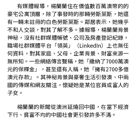
有媒體報導，楊蘭蘭住在價值數百萬澳幣的的
豪宅公寓頂層，除了事發時的那輛勞斯萊斯，她還
有一輛未註冊的白色勞斯萊斯。鄰居表示，她幾乎
不和人交談，對其了解不多。據報導，楊蘭蘭背景
神秘，沒有社群媒體帳號、公司及房產登記紀錄，
職場社群媒體平台「領英」（
LinkedIn
）上也無任
何資料，對其家庭、父母、企業背景、財富來源一
無所知。一些網絡傳言聲稱，她「繳納了
7000
萬澳
元的保釋金」，甚至還有人稱，她「擁有
2700
多億
澳元存款」。其神秘背景與豪奢生活引發澳、中兩
國的傳媒和網友關注，懷疑她是某位官員或富人的
子女。
楊蘭蘭的新聞從澳洲延燒回中國，在當下經濟
下行、貧富不均的中國社會更引發許多不滿。