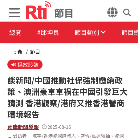
節目
總覽
#邱坤良
節目類別
節目
:::
/
節目
播放聆聽
談新聞/中國推動社保強制繳納政
策、澳洲豪車車禍在中國引發巨大
猜測 香港觀察/港府又推香港營商
環境報告
兩岸新聞導報
2025-08-16
受訪者： 陳寧/香港資深媒體人、盛雪/民運領袖、資深