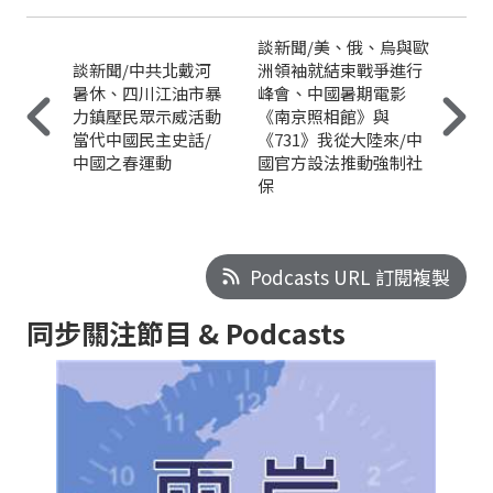
談新聞/美、俄、烏與歐
談新聞/中共北戴河
洲領袖就結束戰爭進行
暑休、四川江油市暴
峰會、中國暑期電影
力鎮壓民眾示威活動
《南京照相館》與
當代中國民主史話/
《731》我從大陸來/中
中國之春運動
國官方設法推動強制社
保
Podcasts URL 訂閱複製
同步關注節目 & Podcasts