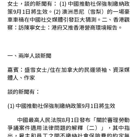
女士，談的新聞有：
(1)
中國推動社保強制繳納政
策
9
月
1
日將生效。
(2)
澳洲悉尼（雪梨）的一場豪
車車禍在中國社交媒體引發巨大猜測。二、香港觀
察：訪陳寧女士：港府又推香港營商環境報告。
一、兩岸人談新聞
嘉賓：盛雪女士
/
住在加拿大的民運領袖、資深媒
體人、作家
談的新聞有：
(1)
中國推動社保強制繳納政策
9
月
1
日將生效
中國最高人民法院
8
月
1
日發布「關於審理勞動
爭議案件適用法律問題的解釋（二）」，其中指
出，雇主和員工之間不繳納社會保險費的約定無