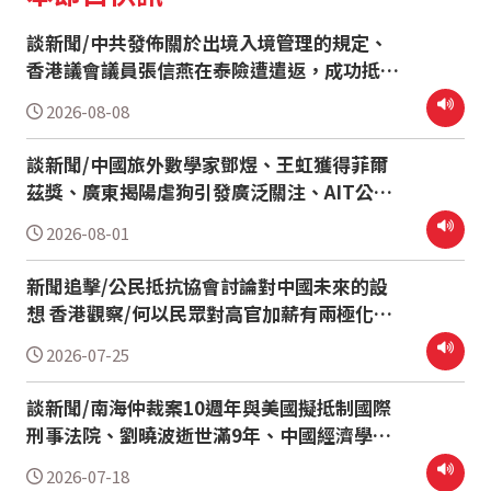
談新聞/中共發佈關於出境入境管理的規定、
香港議會議員張信燕在泰險遭遣返，成功抵達
溫哥華 誰聽境外廣播/訪10年外逃終於成功的
2026-08-08
董廣平先生
談新聞/中國旅外數學家鄧煜、王虹獲得菲爾
茲獎、廣東揭陽虐狗引發廣泛關注、AIT公佈
美台航艦編隊航行照片、陸配周滿芝被刑判8
2026-08-01
年並將註銷台灣身分 台灣文化史/18集：民主
選舉與省籍問題
新聞追擊/公民抵抗協會討論對中國未來的設
想 香港觀察/何以民眾對高官加薪有兩極化看
法？
2026-07-25
談新聞/南海仲裁案10週年與美國擬抵制國際
刑事法院、劉曉波逝世滿9年、中國經濟學家
高善文之死 我從大陸來/談國軍恢後反共教育
2026-07-18