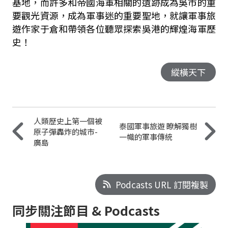
基地
，而許多和帝國海軍相關的遺跡成為吳市的重
要觀光資源，成為軍事
迷的重要聖地，就讓軍事旅
遊作家于倉和帶領各位聽眾探索吳港的輝
煌海軍歷
史！
縱橫天下
人類歷史上第一個被
泰國軍事旅遊 瞭解獨樹
原子彈轟炸的城市-
一幟的軍事傳統
廣島
Podcasts URL 訂閱複製
同步關注節目 & Podcasts