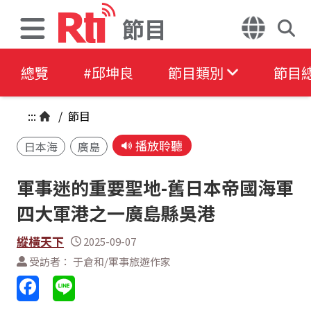
節目
總覽
#邱坤良
節目類別
節目
:::
/
節目
播放聆聽
日本海
廣島
軍事迷的重要聖地-舊日本帝國海軍
四大軍港之一廣島縣吳港
縱橫天下
2025-09-07
受訪者： 于倉和/軍事旅遊作家