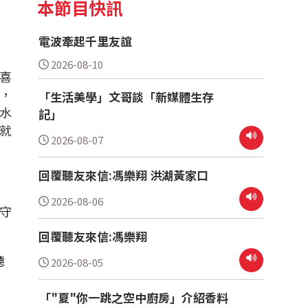
本節目快訊
電波牽起千里友誼
2026-08-10
喜
，
「生活美學」文哥談「新媒體生存
水
記」
就
2026-08-07
回覆聽友來信:馮樂翔 洪湖黃家口
2026-08-06
 守
回覆聽友來信:馮樂翔
聽
2026-08-05
「"夏"你一跳之空中廚房」介紹香料