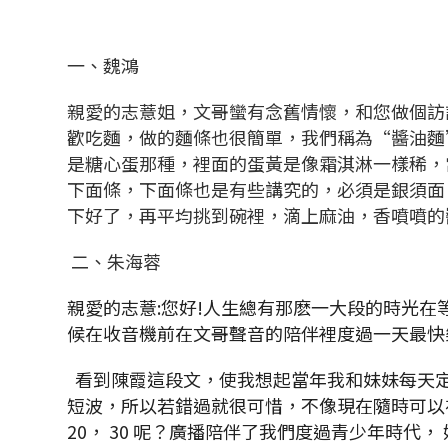
一、魏鴻
親愛的志薏姐，文哥蠻有念舊情懷，和您做個訪
歡吃麵，做的麵條也很簡單，我們稱為
“
醬油麵
是糖心蛋那種，裡面的蛋黃是像霜淇淋一樣稀，
下面條，下面條也是有些講究的，必須是銀須面
下好了，再平均挑到碗裡，滴上麻油，香噴噴的
二、朱海蓉
親愛的志薏:
您好!人生總有那麽一大段的時光在
候在收音機前在文哥聲音的陪伴裡度過一天最快
看到陳霞這段文，使我想起當年我和妹妹每天
短波，所以若錯過就很可惜，不像現在隨時可以
20
，
30
呢？廣播陪伴了我們度過青少年時代， 