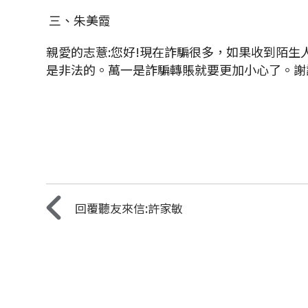
三、朱美霞
親愛的志薏:
您好!
現在詐騙很多，如果收到陌生
是非法的。萬一是詐騙轉賬就要更加小心了。
謝
回覆聽友來信:許家敏