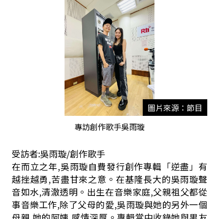
圖片來源：節目
專訪創作歌手吳雨璇
受訪者:吳雨璇/創作歌手
在而立之年,吳雨璇自費發行創作專輯「逆盡」有
越挫越勇,苦盡甘來之意。在基隆長大的吳雨璇聲
音如水,清澈透明。出生在音樂家庭,父親祖父都從
事音樂工作,除了父母的愛,吳雨璇與她的另外一個
母親,她的阿姨,感情深厚。專輯當中收錄她與男友