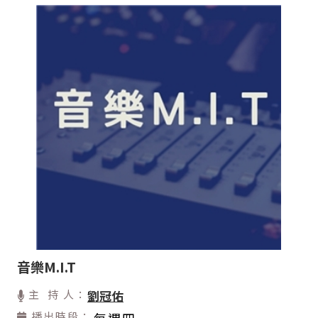
音樂M.I.T
主 持 人：
劉冠佑
播出時段：