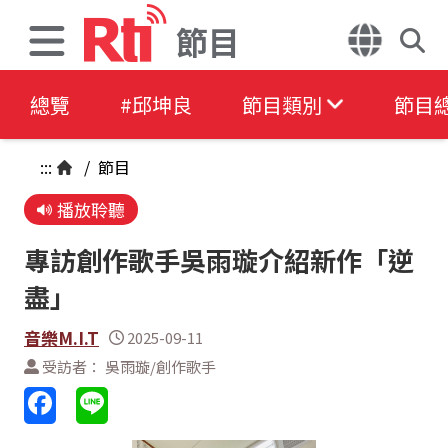
節目
總覽
#邱坤良
節目類別
節目
:::
/
節目
播放聆聽
專訪創作歌手吳雨璇介紹新作「逆
盡」
音樂M.I.T
2025-09-11
受訪者： 吳雨璇/創作歌手