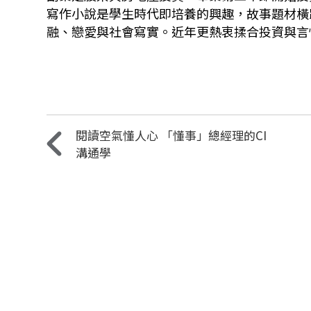
寫作小說是學生時代即培養的興趣，故事題材橫
融、戀愛與社會寫實。近年更熱衷揉合投資與言
閱讀空氣懂人心 「懂事」總經理的CI
溝通學