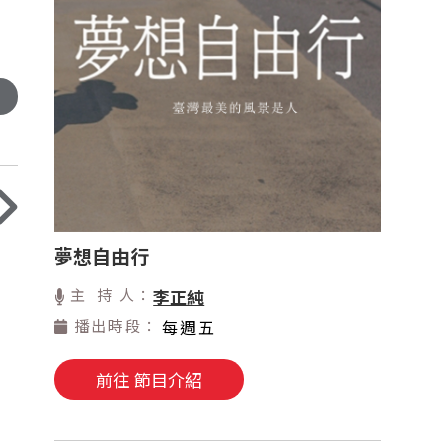
夢想自由行
主 持 人：
李正純
播出時段：
每週五
前往 節目介紹