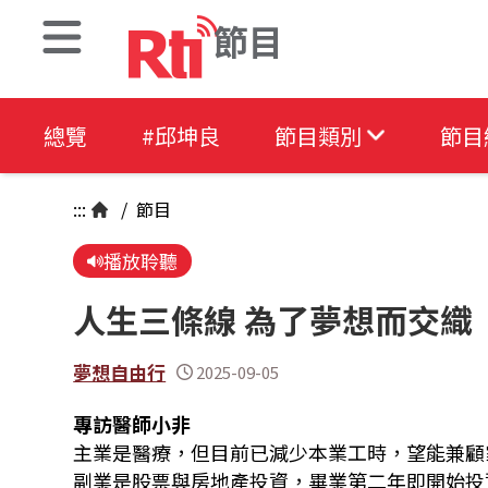
節目
總覽
#邱坤良
節目類別
節目
:::
/
節目
播放聆聽
人生三條線 為了夢想而交織
夢想自由行
2025-09-05
專訪醫師小非
主業是醫療，但目前已減少本業工時，望能兼顧
副業是股票與房地產投資，畢業第二年即開始投