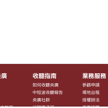
央廣
收聽指南
業務服務
息
如何收聽央廣
參觀申請
告
中短波收聽報告
場地出租
募
央廣社群
授權辦法
播文物館
訂閱電子報
異業結盟