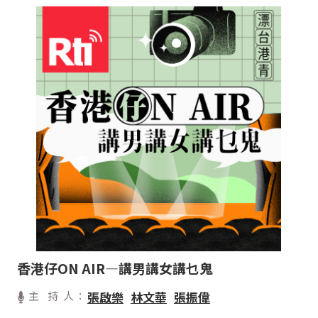
香港仔ON AIR—講男講女講乜鬼
主 持 人：
張啟樂
林文華
張振偉