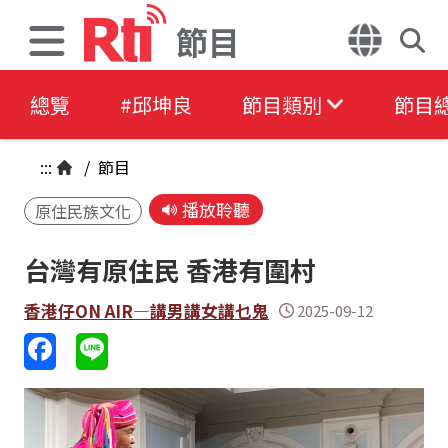
節目
總覽
#邱坤良
節目類別
節目
:::
/
節目
播放聆聽
原住民族文化
台灣有原住民 香港有圍村
香港仔ON AIR—講男講女講乜鬼
2025-09-12