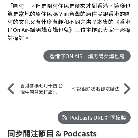
「圍村」。但是圍村住民是後來才到香港，這樣也
算是當地的原住民嗎？而台灣的原住民跟香港的圍
村的文化又有什麼有趣和不同之處？本集的《香港
仔On Air-講男講女講乜鬼》三位主持跟大家一起探
討探討。
香港仔ON AIR—講男講女講乜鬼
香港會稱七月十四 台
你說很好吃 我卻沒辦法
灣中原普渡打廣告
Podcasts URL 訂閱複製
同步關注節目 & Podcasts