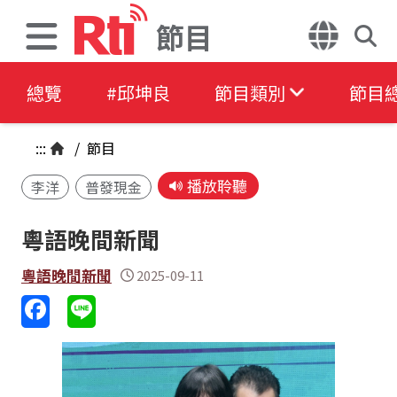
節目
總覽
#邱坤良
節目類別
節目
:::
/
節目
播放聆聽
李洋
普發現金
粵語晚間新聞
粵語晚間新聞
2025-09-11