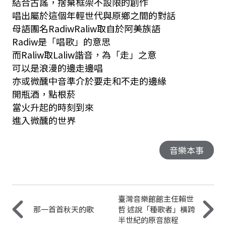
結合古謠，捨棄框架不設限的創作
唱出屬於這個年輕世代與原鄉之間的對話
母語團名RadiwRaliw取自於阿美族語
Radiw是「唱歌」的意思
而Raliw取Laliw諧音，為「走」之意
可以是浪漫的邊走邊唱
亦或微醺中音準介於要走和不走的邊緣
開瓶酒，點根菸
當火升起的時刻到來
進入微醺的世界
音樂本事
臺灣音樂館館主任賴世
那一首首秋天的歌
哲 述說「種歌者」橫跨
半世紀的原音旅程