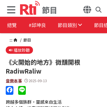
節目
總覽
#邱坤良
節目類別
節目
:::
/
節目
播放聆聽
《火開始的地方》微醺開根
RadiwRaliw
音樂本事
2025-09-13
跨越多個族群，靈感來自生活