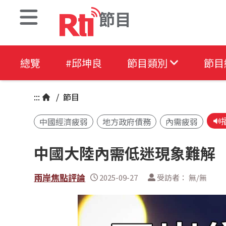
節目
總覽
#邱坤良
節目類別
節目
:::
/
節目
中國經濟疲弱
地方政府債務
內需疲弱
中國大陸內需低迷現象難解
兩岸焦點評論
2025-09-27
受訪者： 無/無