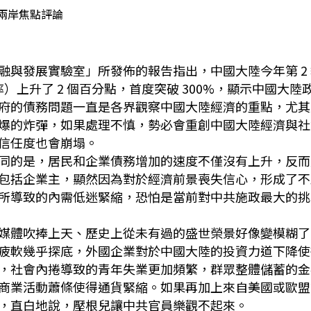
兩岸焦點評論
與發展實驗室」所發佈的報告指出，中國大陸今年第 2 
）上升了 2 個百分點，首度突破 300%，顯示中國大陸
府的債務問題一直是各界觀察中國大陸經濟的重點，尤其
爆的炸彈，如果處理不慎，勢必會重創中國大陸經濟與社
信任度也會崩塌。
同的是，居民和企業債務增加的速度不僅沒有上升，反而
包括企業主，顯然因為對於經濟前景喪失信心，形成了不
所導致的內需低迷緊縮，恐怕是當前對中共施政最大的挑
媒體吹捧上天、歷史上從未有過的盛世榮景好像變模糊了
疲軟幾乎探底，外國企業對於中國大陸的投資力道下降使
，社會內捲導致的青年失業更加頻繁，群眾整體儲蓄的金
商業活動蕭條使得通貨緊縮。如果再加上來自美國或歐盟
，直白地說，壓根兒讓中共官員樂觀不起來。