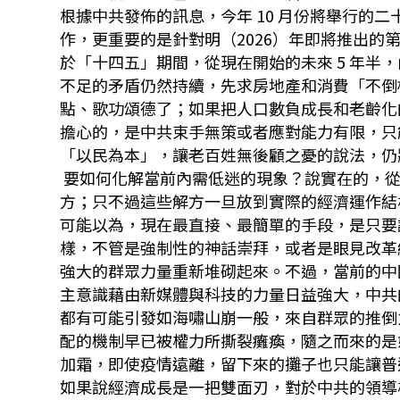
根據中共發佈的訊息，今年 10 月份將舉行的
作，更重要的是針對明（2026）年即將推出
於「十四五」期間，從現在開始的未來 5 年半
不足的矛盾仍然持續，先求房地產和消費「不倒
點、歌功頌德了；如果把人口數負成長和老齡化
擔心的，是中共束手無策或者應對能力有限，只
「以民為本」，讓老百姓無後顧之憂的說法，仍
要如何化解當前內需低迷的現象？說實在的，從
方；只不過這些解方一旦放到實際的經濟運作結
可能以為，現在最直接、最簡單的手段，是只要
樣，不管是強制性的神話崇拜，或者是眼見改革
強大的群眾力量重新堆砌起來。不過，當前的中
主意識藉由新媒體與科技的力量日益強大，中共
都有可能引發如海嘯山崩一般，來自群眾的推倒
配的機制早已被權力所撕裂癱瘓，隨之而來的是
加霜，即使疫情遠離，留下來的攤子也只能讓普
如果說經濟成長是一把雙面刃，對於中共的領導