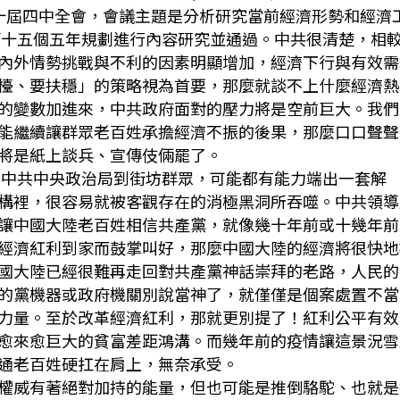
二十屆四中全會，會議主題是分析研究當前經濟形勢和經濟
的第十五個五年規劃進行內容研究並通過。中共很清楚，相
，內外情勢挑戰與不利的因素明顯增加，經濟下行與有效需
檯、要扶穩」的策略視為首要，那麼就談不上什麼經濟熱
的變數加進來，中共政府面對的壓力將是空前巨大。我們
能繼續讓群眾老百姓承擔經濟不振的後果，那麼口口聲聲
將是紙上談兵、宣傳伎倆罷了。
中共中央政治局到街坊群眾，可能都有能力端出一套解
構裡，很容易就被客觀存在的消極黑洞所吞噬。中共領導
讓中國大陸老百姓相信共產黨，就像幾十年前或十幾年前
經濟紅利到家而鼓掌叫好，那麼中國大陸的經濟將很快地
國大陸已經很難再走回對共產黨神話崇拜的老路，人民的
的黨機器或政府機關別說當神了，就僅僅是個案處置不當
力量。至於改革經濟紅利，那就更別提了！紅利公平有效
愈來愈巨大的貧富差距鴻溝。而幾年前的疫情讓這景況雪
通老百姓硬扛在肩上，無奈承受。
權威有著絕對加持的能量，但也可能是推倒駱駝、也就是