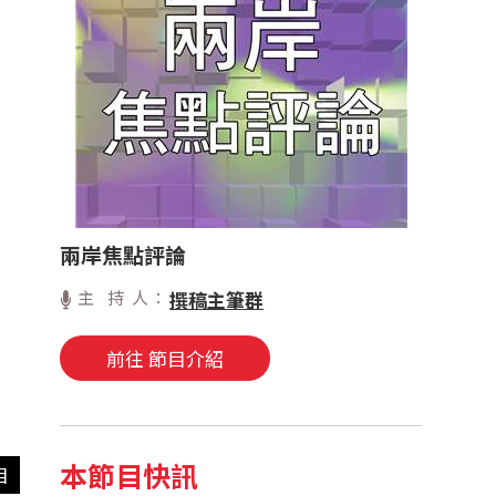
兩岸焦點評論
主 持 人：
撰稿主筆群
前往 節目介紹
本節目快訊
目