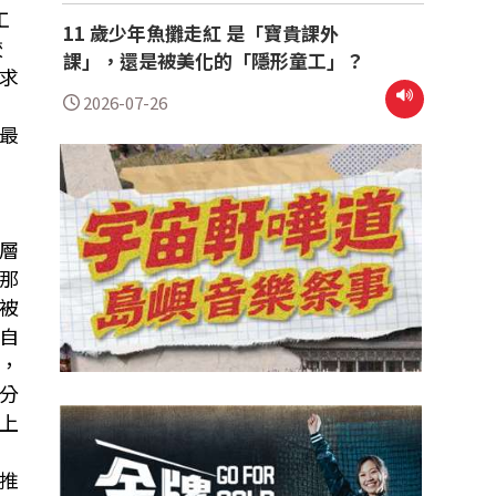
工
11 歲少年魚攤走紅 是「寶貴課外
較
課」，還是被美化的「隱形童工」？
求
2026-07-26
最
層
那
被
自
，
分
上
推