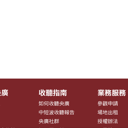
央廣
收聽指南
業務服務
息
如何收聽央廣
參觀申請
告
中短波收聽報告
場地出租
募
央廣社群
授權辦法