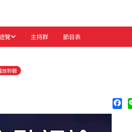
總覽
主持群
節目表
播放聆聽