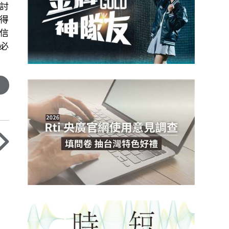
討
得
信
必