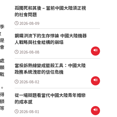
孤獨死和其後 – 當前中國大陸須正視
的社會問題
2026-08-09
季
政
鋼鐵洪流下的生存悖論 中國大陸機器
是
人戰略與社會結構的崩塌
會
2026-08-08
處
當投訴熱線變成獵殺工具：中國大陸
願
政務系統洩密的信任危機
戰
2026-08-02
。
得
從一場辯題看當代中國大陸青年婚戀
額
的成本感
等
2026-08-01