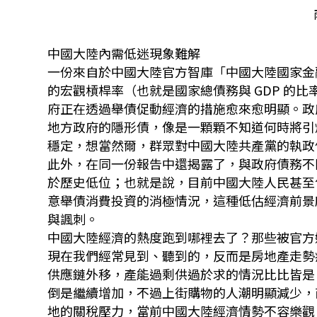
中國大陸內需低迷現象難解
一份來自於中國大陸官方智庫「中國大陸國家金融
的宏觀槓桿率（也就是國家總債務與 GDP 的比率
府正在透過舉債促動經濟的措施愈來愈明顯。政
地方政府的隱形債，像是一顆顆不知道何時將引
穩定，想當然爾，群眾對中國大陸共產黨的執政
此外，在同一份報告中還揭露了，與政府債務不
於歷史低位；也就是說，目前中國大陸人民甚至
意舉債消費投資的消極情況，這種低估經濟前景
與諷刺。
中國大陸經濟的熱度跑到哪裡去了？那些被官方
現在我們經常見到、聽到的，反而是房地產走勢
供應鏈外移，產能過剩供過於求的情況比比皆是
倒是繼續增加，不過上街購物的人潮明顯減少，
地的關稅壓力，當前中國大陸經濟情勢不容樂觀