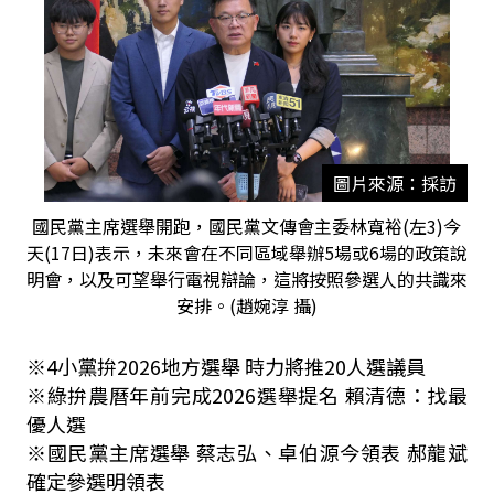
圖片來源：採訪
國民黨主席選舉開跑，國民黨文傳會主委林寬裕(左3)今
天(17日)表示，未來會在不同區域舉辦5場或6場的政策說
明會，以及可望舉行電視辯論，這將按照參選人的共識來
安排。(趙婉淳 攝)
※4小黨拚2026地方選舉 時力將推20人選議員
※綠拚農曆年前完成2026選舉提名 賴清德：找最
優人選
※國民黨主席選舉 蔡志弘、卓伯源今領表 郝龍斌
確定參選明領表