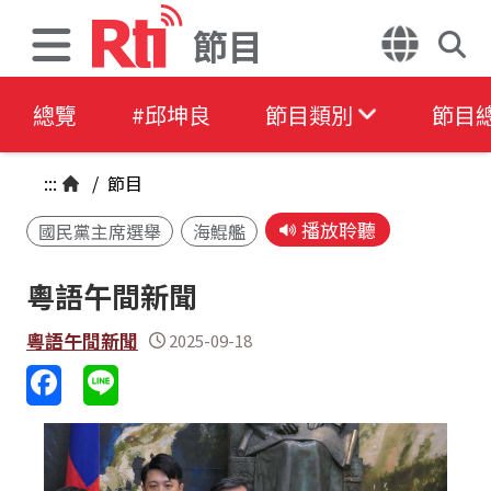
節目
總覽
#邱坤良
節目類別
節目
:::
/
節目
播放聆聽
國民黨主席選舉
海鯤艦
粵語午間新聞
粵語午間新聞
2025-09-18