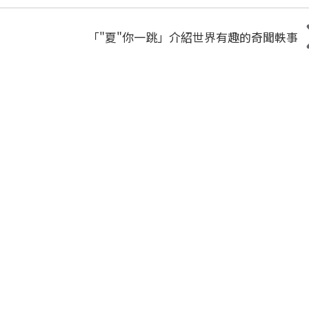
「"夏"你一跳」介紹世界有趣的奇聞軼事