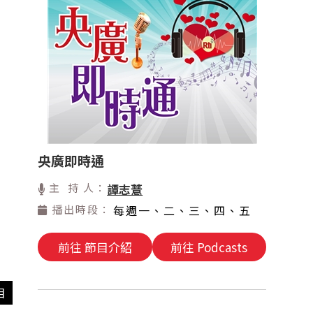
央廣即時通
主 持 人：
譚志薏
播出時段：
每週一、二、三、四、五
前往 節目介紹
前往 Podcasts
目