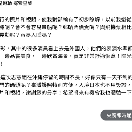
星遊輪 探索星號
行的照片和視頻，使我對郵輪有了初步瞭解，以前我還從
穩呢？會不會容易暈船呢？郵輪票價貴嗎？與飛機票相比
晃動呢？容易入睡嗎？
精彩，其中的很多演員看上去是外國人，他們的表演水準
一邊品嘗美食，一邊欣賞海景，真是非常舒適愜意！陽光
！
是這次志薏姐在沖繩停留的時間不長，好像只有一天不到
門的碼頭呢？臺灣護照特別方便，入境日本也不用簽證，
片和視頻，謝謝您的分享！希望將來有機會我也體驗一下
央廣即時通