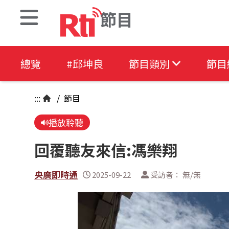
節目
總覽
#邱坤良
節目類別
節目
:::
/
節目
播放聆聽
回覆聽友來信:馮樂翔
央廣即時通
2025-09-22
受訪者： 無/無