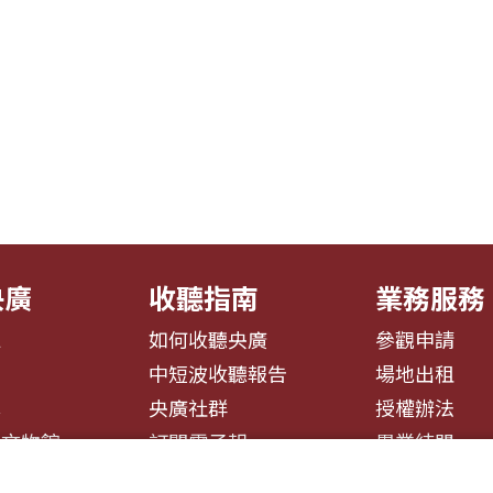
央廣
收聽指南
業務服務
息
如何收聽央廣
參觀申請
告
中短波收聽報告
場地出租
募
央廣社群
授權辦法
播文物館
訂閱電子報
異業結盟