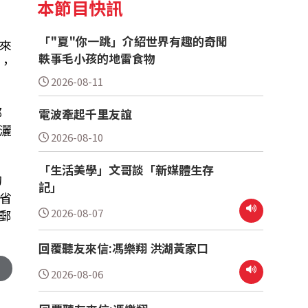
本節目快訊
「"夏"你一跳」介紹世界有趣的奇聞
來
軼事毛小孩的地雷食物
，
2026-08-11
都
電波牽起千里友誼
灑
2026-08-10
「生活美學」文哥談「新媒體生存
的
記」
省
2026-08-07
郵
回覆聽友來信:馮樂翔 洪湖黃家口
2026-08-06